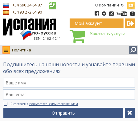
Españ
+34 690 24 64 87
О компании
+34 93 272 64 90
Мой аккаунт
Заказать услуги
ISSN–2462-4241
Политика
Новости
Подпишитесь на наши новости и узнавайте первыми
Интервью
обо всех предложениях
Фото
Видео Ruso.TV
BCN life
Я согласен с
пользовательским соглашением
Сервис на немецком
Отправить