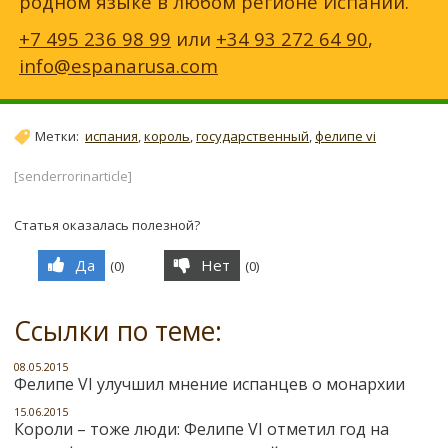
родном языке в любом регионе Испании.
+7 495 236 98 99
или
+34 93 272 64 90
,
info@espanarusa.com
Метки:
испания
,
король
,
государственный
,
фелипе vi
[senderrorinarticle]
Статья оказалась полезной?
Да
Нет
(
0
)
(
0
)
Ссылки по теме:
08.05.2015
Фелипе VI улучшил мнение испанцев о монархии
15.06.2015
Короли – тоже люди: Фелипе VI отметил год на