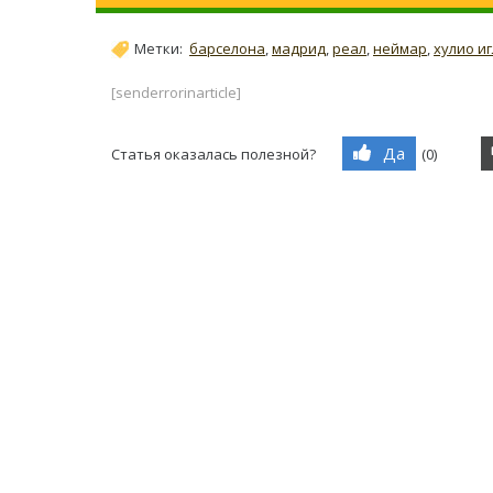
Метки:
барселона
,
мадрид
,
реал
,
неймар
,
хулио и
[senderrorinarticle]
Да
Статья оказалась полезной?
(
0
)