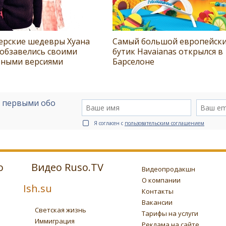
ерские шедевры Хуана
Самый большой европейск
 обзавелись своими
бутик Havaianas открылся в
ными версиями
Барселоне
е первыми обо
Я согласен с
пользовательским соглашением
о
Видео Ruso.TV
Видеопродакшн
О компании
Ish.su
Контакты
Вакансии
Светская жизнь
Тарифы на услуги
Иммиграция
Реклама на сайте