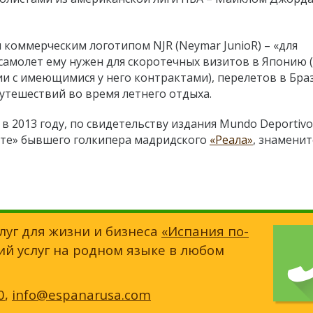
коммерческим логотипом NJR (Neymar JunioR) – «для
 самолет ему нужен для скоротечных визитов в Японию 
ии с имеющимися у него контрактами), перелетов в Бр
утешествий во время летнего отдыха.
в 2013 году
, по свидетельству издания Mundo Deportivo
ете» бывшего голкипера мадридского
«Реала»
, знамени
луг для жизни и бизнеса
«Испания по-
ий услуг на родном языке в любом
0
,
info@espanarusa.com