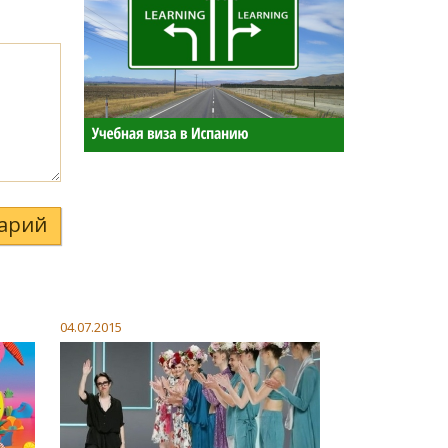
арий
04.07.2015