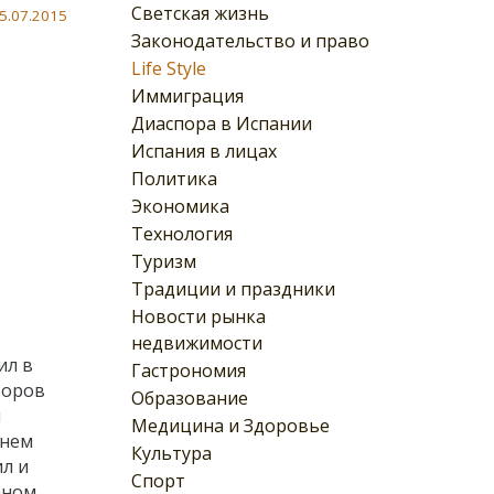
Светская жизнь
5.07.2015
Законодательство и право
Life Style
Иммиграция
Диаспора в Испании
Испания в лицах
Политика
Экономика
Технология
Туризм
Традиции и праздники
Новости рынка
недвижимости
ил в
Гастрономия
торов
Образование
м
Медицина и Здоровье
 нем
Культура
ил и
Спорт
аном,