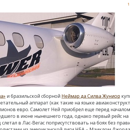
1
на»
и бразильской сборной
Неймар да Силва Жуниор
куп
етательный аппарат (как такие на языке авиаконструк
ллионов евро. Самолет Ней приобрел еще перед начало
дшего в июне нынешнего года, однако первый рейс на
 слетал в Лас-Вегас поприсутствовать на боях без прав
олистами из американской лиги НБА – Маиклом Джорд