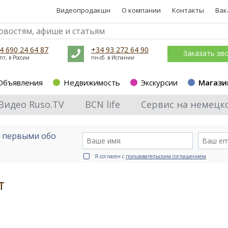
Видеопродакшн
О компании
Контакты
Вак
4 690 24 64 87
+34 93 272 64 90
Заказать зв
пт, в России
пн-сб. в Испании
Объявления
Недвижимость
Экскурсии
Магази
Видео Ruso.TV
BCN life
Сервис на немецк
е первыми обо
Я согласен с
пользовательским соглашением
т