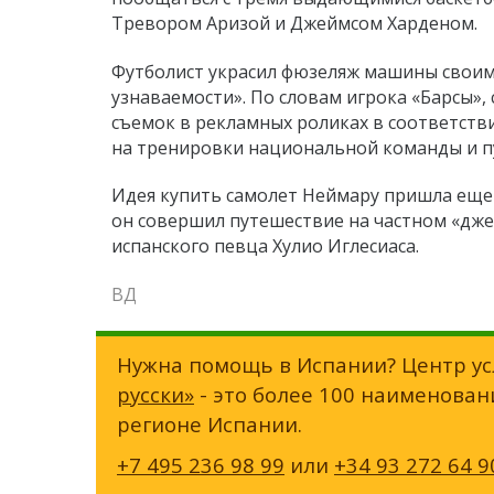
Тревором Аризой и Джеймсом Харденом.
Футболист украсил фюзеляж машины своим 
узнаваемости». По словам игрока «Барсы»,
съемок в рекламных роликах в соответств
на тренировки национальной команды и п
Идея купить самолет Неймару
пришла еще 
он совершил путешествие на частном «дж
испанского певца Хулио Иглесиаса.
ВД
Нужна помощь в Испании? Центр ус
русски»
- это более 100 наименован
регионе Испании.
+7 495 236 98 99
или
+34 93 272 64 9