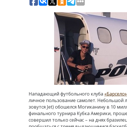
Нападающий футбольного клуба
«Барсело
личное пользование самолет. Небольшой л
зовутся Jet) обошелся Могиканину в 10 ми
финального турнира Кубка Америки, проше
совершил только сейчас – на днях бразилец
пообщаться с тремя выдающимися баскетб