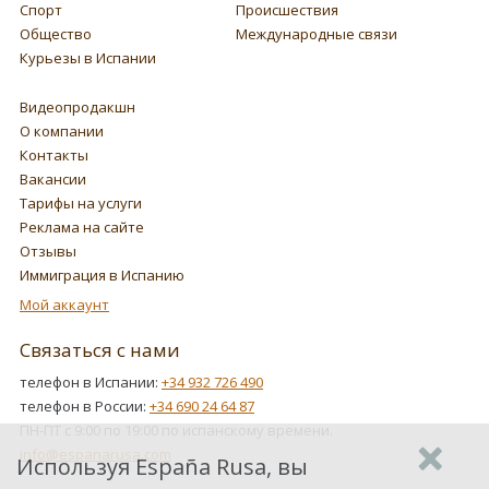
Спорт
Происшествия
Общество
Международные связи
Курьезы в Испании
Видеопродакшн
О компании
Контакты
Вакансии
Тарифы на услуги
Реклама на сайте
Отзывы
Иммиграция в Испанию
Мой аккаунт
Связаться с нами
телефон в Испании:
+34 932 726 490
телефон в России:
+34 690 24 64 87
ПН-ПТ с 9:00 по 19:00 по испанскому времени.
info@espanarusa.com
Используя España Rusa, вы