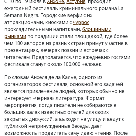
С 10 по 19 июля в
Хихоне
,
Астурия
, проходит
ежегодный фестиваль криминального романа La
Semana Negra. Городские верфи с их
аттракционами, киосками с
чуррос
прохладительными напитками,
блошиными
рынками
по традиции стали площадкой, где более
чем 180 авторов из разных стран примут участие в
презентациях, вечерах поэзии и встречах с
читателям. Предполагается, что ежедневно гостями
фестиваля станут около 100.000 человек.
По словам Анхеля де ла Калье, одного из
организаторов фестиваля, основной его задачей
является привлечение людей, которых обычно не
интересует «черная» литература. Формат
мероприятия, когда писатели не собираются в
больших залах известных отелей для своих
закрытых дискуссий, а выходят на улицу и ведут с
публикой непринужденные беседы, дает
возможность продвигать саму идею чтения. После