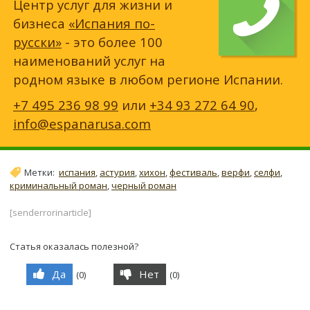
Центр услуг для жизни и
бизнеса
«Испания по-
русски»
- это более 100
наименований услуг на
родном языке в любом регионе Испании.
+7 495 236 98 99
или
+34 93 272 64 90
,
info@espanarusa.com
Метки:
испания
,
астурия
,
хихон
,
фестиваль
,
верфи
,
селфи
,
криминальный роман
,
черный роман
[senderrorinarticle]
Статья оказалась полезной?
Да
Нет
(
0
)
(
0
)