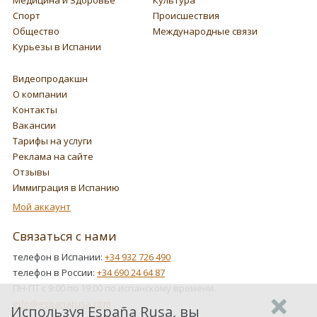
Спорт
Происшествия
Общество
Международные связи
Курьезы в Испании
Видеопродакшн
О компании
Контакты
Вакансии
Тарифы на услуги
Реклама на сайте
Отзывы
Иммиграция в Испанию
Мой аккаунт
Связаться с нами
телефон в Испании:
+34 932 726 490
телефон в России:
+34 690 24 64 87
ПН-ПТ с 9:00 по 19:00 по испанскому времени.
info@espanarusa.com
Используя España Rusa, вы