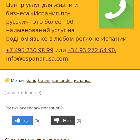
Центр услуг для жизни и
бизнеса
«Испания по-
русски»
- это более 100
наименований услуг на
родном языке в любом регионе Испании.
+7 495 236 98 99
или
+34 93 272 64 90
,
info@espanarusa.com
Метки:
банк
,
ботин
,
santander
,
испанка
[senderrorinarticle]
Статья оказалась полезной?
Да
Нет
(
0
)
(
0
)