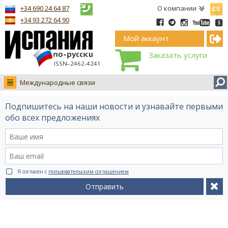
Españ
+34 690 24 64 87
О компании
+34 93 272 64 90
Мой аккаунт
Заказать услуги
ISSN–2462-4241
Международные связи
Новости
Подпишитесь на наши новости и узнавайте первыми
Интервью
обо всех предложениях
Фото
Видео Ruso.TV
BCN life
Я согласен с
пользовательским соглашением
Сервис на немецком
Отправить