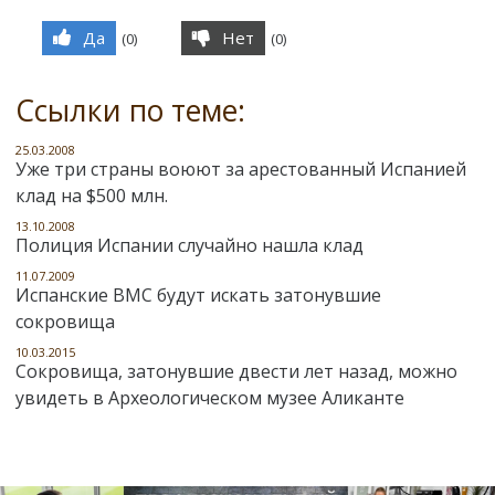
Да
Нет
(
0
)
(
0
)
Ссылки по теме:
25.03.2008
Уже три страны воюют за арестованный Испанией
клад на $500 млн.
13.10.2008
Полиция Испании случайно нашла клад
11.07.2009
Испанские ВМС будут искать затонувшие
сокровища
10.03.2015
Сокровища, затонувшие двести лет назад, можно
увидеть в Археологическом музее Аликанте