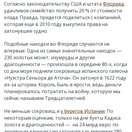
Согласно законодательству США и штата
Флорида
,
удачливое семейство получить 20 % от стоимости
клада. Правда, придется поделиться с компанией,
которая еще в 2010 году выкупила права на
затонувшее судно.
Подобные находки во Флориде случаются не
впервые. Одна из самых значительных находок —
230 золотых монет, изумруды и другие
драгоценности — произошла в середине 80-х, когда
со дна моря подняли сокровища испанского галеона
«Нуэстра Сеньора де Аточа». Он затонул в 1622 году
из-за шторма. Король быль в ярости, ведь деньги
планировалось потратить на войну, которую мы
сейчас называем Тридцатилетней.
Не меньше сокровищ и
у берегов Испании
. По
некоторым оценкам, только на дне бухты Кадиса
золота и драгоценностей — на 24 млрд евро: по
архивным данным там затонули как минимум 180