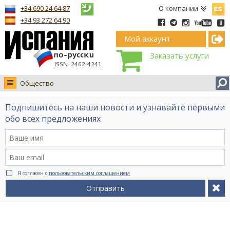
Españ
+34 690 24 64 87
О компании
+34 93 272 64 90
Мой аккаунт
Заказать услуги
ISSN–2462-4241
Общество
Новости
Подпишитесь на наши новости и узнавайте первыми
Интервью
обо всех предложениях
Фото
Видео Ruso.TV
BCN life
Я согласен с
пользовательским соглашением
Сервис на немецком
Отправить