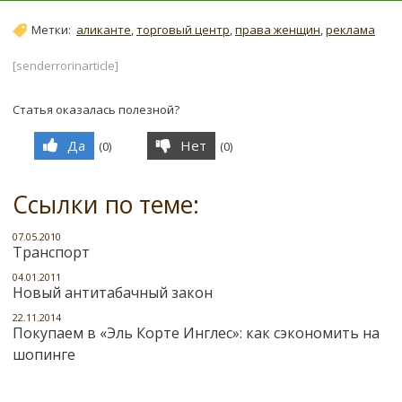
Метки:
аликанте
,
торговый центр
,
права женщин
,
реклама
[senderrorinarticle]
Статья оказалась полезной?
Да
Нет
(
0
)
(
0
)
Ссылки по теме:
07.05.2010
Транспорт
04.01.2011
Новый антитабачный закон
22.11.2014
Покупаем в «Эль Корте Инглес»: как сэкономить на
шопинге