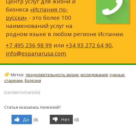
Центр услуг для жизни и
бизнеса
«Испания по-
русски»
- это более 100
наименований услуг на
родном языке в любом регионе Испании.
+7 495 236 98 99
или
+34 93 272 64 90
,
info@espanarusa.com
Метки:
продолжительность жизни
,
исследования
,
ученые
,
старение
,
болезни
[senderrorinarticle]
Статья оказалась полезной?
Да
Нет
(
0
)
(
0
)