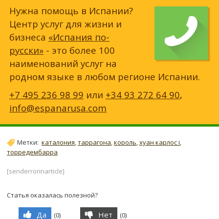
Нужна помощь в Испании?
Центр услуг для жизни и
бизнеса
«Испания по-
русски»
- это более 100
наименований услуг на
родном языке в любом регионе Испании.
+7 495 236 98 99
или
+34 93 272 64 90
,
info@espanarusa.com
Метки:
каталония
,
таррагона
,
король
,
хуан карлос i
,
торредембарра
[senderrorinarticle]
Статья оказалась полезной?
Да
Нет
(
0
)
(
0
)