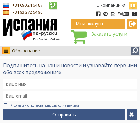
Españ
+34 690 24 64 87
О компании
+34 93 272 64 90
Мой аккаунт
Заказать услуги
ISSN–2462-4241
Образование
Новости
Подпишитесь на наши новости и узнавайте первыми
Интервью
обо всех предложениях
Фото
Видео Ruso.TV
BCN life
Я согласен с
пользовательским соглашением
Сервис на немецком
Отправить