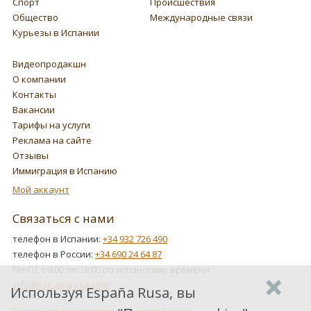
Спорт
Происшествия
Общество
Международные связи
Курьезы в Испании
Видеопродакшн
О компании
Контакты
Вакансии
Тарифы на услуги
Реклама на сайте
Отзывы
Иммиграция в Испанию
Мой аккаунт
Связаться с нами
телефон в Испании:
+34 932 726 490
телефон в России:
+34 690 24 64 87
ПН-ПТ с 9:00 по 19:00 по испанскому времени.
info@espanarusa.com
Используя España Rusa, вы