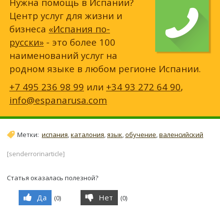
Нужна помощь в Испании?
Центр услуг для жизни и
бизнеса
«Испания по-
русски»
- это более 100
наименований услуг на
родном языке в любом регионе Испании.
+7 495 236 98 99
или
+34 93 272 64 90
,
info@espanarusa.com
Метки:
испания
,
каталония
,
язык
,
обучение
,
валенсийский
[senderrorinarticle]
Статья оказалась полезной?
Да
Нет
(
0
)
(
0
)