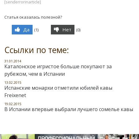
[senderrorinarticle]
Статья оказалась полезной?
Да
Нет
(
1
)
(
0
)
Ссылки по теме:
31.01.2014
Каталонское игристое больше покупают за
рубежом, чем в Испании
13.02.2015
Испанские монархи отметили юбилей кавы
Freixenet
19.02.2015
В Испании впервые выбрали лучшего сомелье кавы