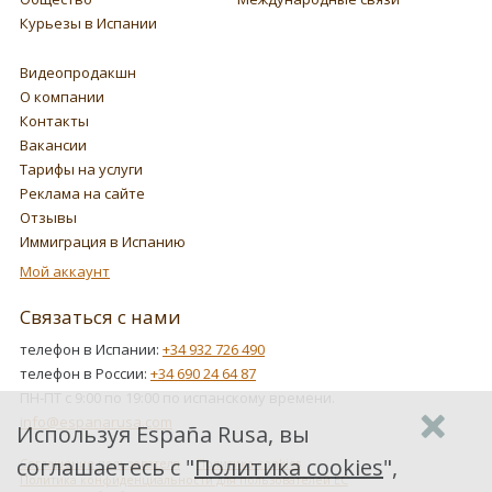
Курьезы в Испании
Видеопродакшн
О компании
Контакты
Вакансии
Тарифы на услуги
Реклама на сайте
Отзывы
Иммиграция в Испанию
Мой аккаунт
Связаться с нами
телефон в Испании:
+34 932 726 490
телефон в России:
+34 690 24 64 87
ПН-ПТ с 9:00 по 19:00 по испанскому времени.
info@espanarusa.com
Используя España Rusa, вы
соглашаетесь с "
Политика cookies
",
Соглашение пользователя
Политика cookies
Политика конфиденциальности для пользователей ЕС