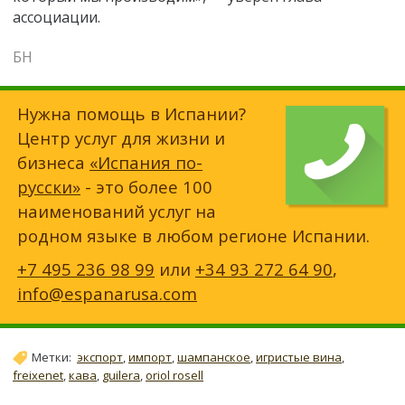
ассоциации.
БН
Нужна помощь в Испании?
Центр услуг для жизни и
бизнеса
«Испания по-
русски»
- это более 100
наименований услуг на
родном языке в любом регионе Испании.
+7 495 236 98 99
или
+34 93 272 64 90
,
info@espanarusa.com
Метки:
экспорт
,
импорт
,
шампанское
,
игристые вина
,
freixenet
,
кава
,
guilera
,
oriol rosell