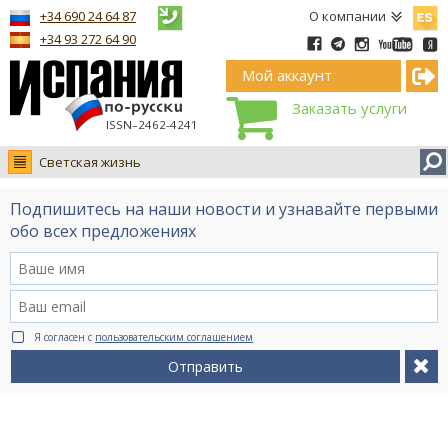
Españ
+34 690 24 64 87
О компании
+34 93 272 64 90
Мой аккаунт
Заказать услуги
ISSN–2462-4241
Светская жизнь
Новости
Подпишитесь на наши новости и узнавайте первыми
Интервью
обо всех предложениях
Фото
Видео Ruso.TV
BCN life
Я согласен с
пользовательским соглашением
Сервис на немецком
Отправить