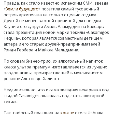
Правда, как стало известно испанским СМИ, звезда
«
Земли будущего
» посетила самый тусовочный
остров архипелага не только с целью отдыха.
Другой не менее важной причиной для поездки
Клуни и его супруги Амаль Аламуддин на Балеары
стала презентация новой марки текилы «Casamigos
Tequila», которая является совместным детищем
актера и его старых друзей-предпринимателей
Рэнди Гербера и Майкла Мельдмана.
По словам бизнес-трио, их алкогольный напиток
класса ультра премиум изготавливается из лучших
плодов агавы, произрастающей в мексиканском
регионе Альтос-де-Халиско.
Неудивительно, что и сама звездная вечеринка под
эгидой Casamigos оказалась под стать элитарной
текиле.
Так, пафосный праздник на
крыше
отеля Ushuaïa