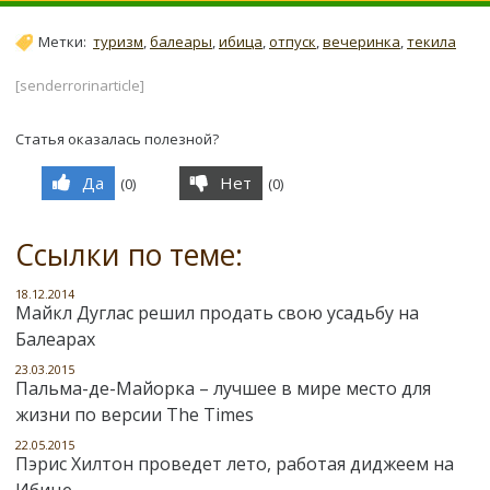
Метки:
туризм
,
балеары
,
ибица
,
отпуск
,
вечеринка
,
текила
[senderrorinarticle]
Статья оказалась полезной?
Да
Нет
(
0
)
(
0
)
Ссылки по теме:
18.12.2014
Майкл Дуглас решил продать свою усадьбу на
Балеарах
23.03.2015
Пальма-де-Майорка – лучшее в мире место для
жизни по версии The Times
22.05.2015
Пэрис Хилтон проведет лето, работая диджеем на
Ибице