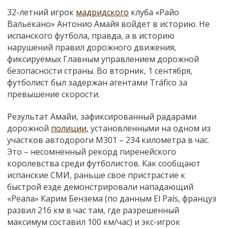
32-летний игрок
мадридского
клуба «Райо
Вальекано» Антонио Амайя войдет в историю. Не
испанского футбола, правда, а в историю
нарушений правил дорожного движения,
фиксируемых Главным управлением дорожной
безопасности страны. Во вторник, 1 сентября,
футболист был задержан агентами Tráfico за
превышение скорости.
Результат Амайи, зафиксированный радарами
дорожной
полиции
, установленными на одном из
участков автодороги М301 – 234 километра в час.
Это – несомненный рекорд пиренейского
королевства среди футболистов. Как сообщают
испанские СМИ, раньше свое пристрастие к
быстрой езде демонстрировали нападающий
«Реала» Карим Бензема (по данным El País, француз
развил 216 км в час там, где разрешенный
максимум составил 100 км/час) и экс-игрок