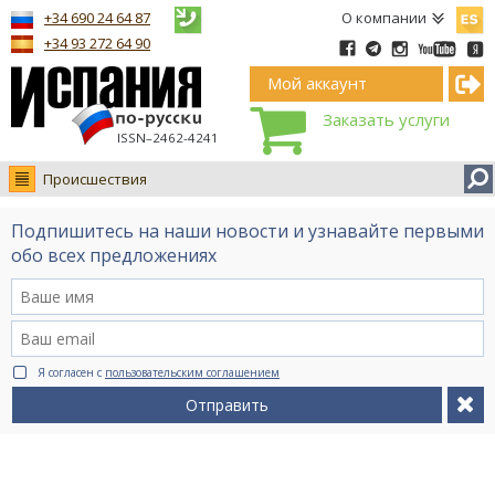
Españ
+34 690 24 64 87
О компании
+34 93 272 64 90
Мой аккаунт
Заказать услуги
ISSN–2462-4241
Происшествия
Новости
Подпишитесь на наши новости и узнавайте первыми
Интервью
обо всех предложениях
Фото
Видео Ruso.TV
BCN life
Я согласен с
пользовательским соглашением
Сервис на немецком
Отправить