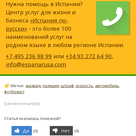
Нужна помощь в Испании?
Центр услуг для жизни и
бизнеса
«Испания по-
русски»
- это более 100
наименований услуг на
родном языке в любом регионе Испании.
+7 495 236 98 99
или
+34 93 272 64 90
,
info@espanarusa.com
Метки:
мадрид
,
полиция
,
штраф
,
скорость
,
автомобиль
,
футболист
[senderrorinarticle]
Статья оказалась полезной?
Да
Нет
(
0
)
(
0
)