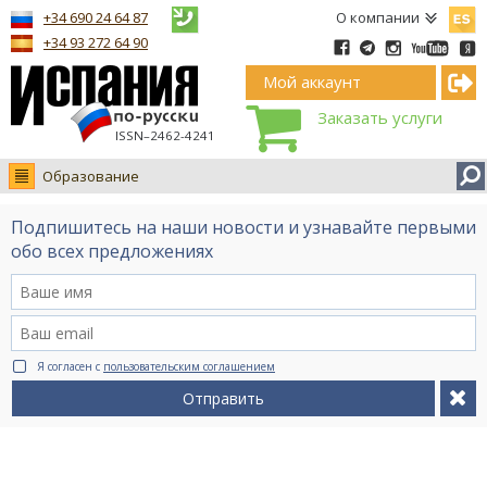
Españ
+34 690 24 64 87
О компании
+34 93 272 64 90
Мой аккаунт
Заказать услуги
ISSN–2462-4241
Образование
Новости
Подпишитесь на наши новости и узнавайте первыми
Интервью
обо всех предложениях
Фото
Видео Ruso.TV
BCN life
Я согласен с
пользовательским соглашением
Сервис на немецком
Отправить