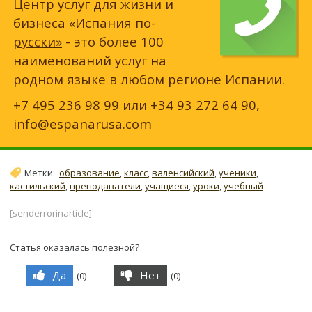
Центр услуг для жизни и
бизнеса
«Испания по-
русски»
- это более 100
наименований услуг на
родном языке в любом регионе Испании.
+7 495 236 98 99
или
+34 93 272 64 90
,
info@espanarusa.com
Метки:
образование
,
класс
,
валенсийский
,
ученики
,
кастильский
,
преподаватели
,
учащиеся
,
уроки
,
учебный
[senderrorinarticle]
Статья оказалась полезной?
Да
Нет
(
0
)
(
0
)