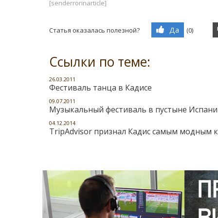
[senderrorinarticle]
Да
Статья оказалась полезной?
(
0
)
Ссылки по теме:
26.03.2011
Фестиваль танца в Кадисе
09.07.2011
Музыкальный фестиваль в пустыне Испани
04.12.2014
TripAdvisor признал Кадис самым модным 