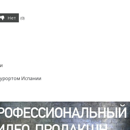
Нет
(
0
)
и
курортом Испании