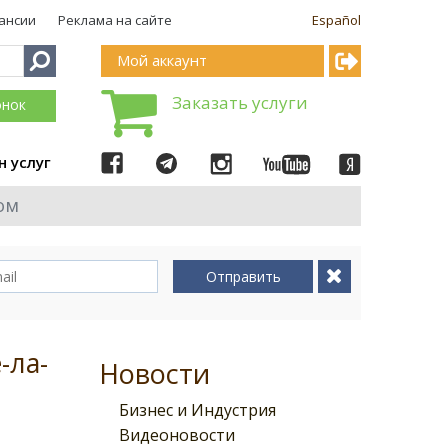
ансии
Реклама на сайте
Español
Мой аккаунт
Заказать услуги
онок
н услуг
ом
Отправить
-ла-
Новости
Бизнес и Индустрия
Видеоновости