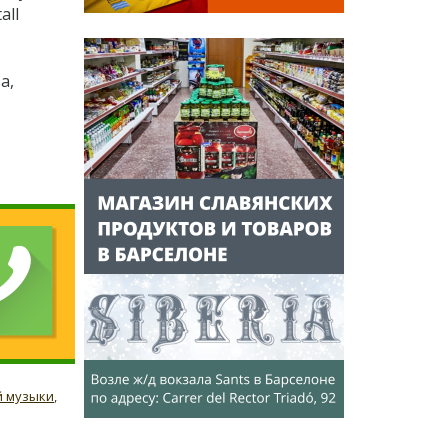
all
a,
й музыки
,