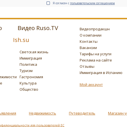
Я согласен с
пользовательским соглашением
о
Видео Ruso.TV
Видеопродакшн
О компании
Ish.su
Контакты
Вакансии
Светская жизнь
Тарифы на услуги
Иммиграция
Реклама на сайте
Политика
Отзывы
Туризм
Иммиграция в Испанию
ижимости
Гастрономия
ье
Культура
Мой аккаунт
Общество
ъявления
Недвижимость
Путеводитель
Магазин у
нфиденциальности для пользователей ЕС