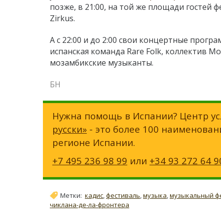
позже, в 21:00, на той же площади гостей ф
Zirkus.
А с 22:00 и до 2:00 свои концертные прогр
испанская команда Rare Folk, коллектив Mo
мозамбикские музыканты.
БН
Нужна помощь в Испании? Центр ус
русски»
- это более 100 наименован
регионе Испании.
+7 495 236 98 99
или
+34 93 272 64 9
Метки:
кадис
,
фестиваль
,
музыка
,
музыкальный ф
чиклана-де-ла-фронтера