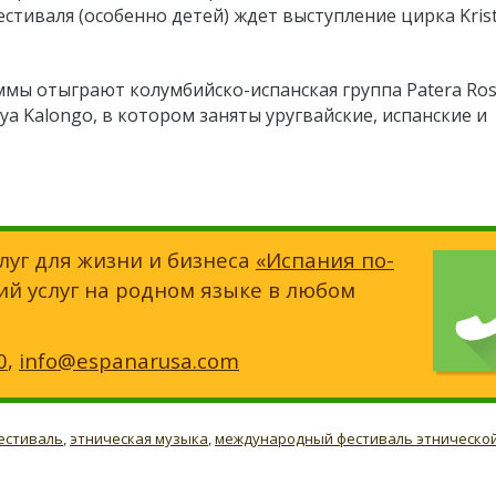
естиваля (особенно детей) ждет выступление цирка Krist
аммы отыграют колумбийско-испанская группа Patera Ros
ya Kalongo, в котором заняты уругвайские, испанские и
луг для жизни и бизнеса
«Испания по-
ий услуг на родном языке в любом
0
,
info@espanarusa.com
естиваль
,
этническая музыка
,
международный фестиваль этническо