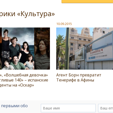
рики «Культура»
10.09.2015
», «Волшебная девочка»
Агент Борн превратит
тливые 140» – испанские
Тенерифе в Афины
денты на «Оскар»
е первыми обо