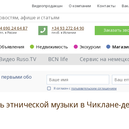
Видеопродакшн
О компании
Контакты
Вак
4 690 24 64 87
+34 93 272 64 90
Заказать зв
пт, в России
пн-сб. в Испании
Объявления
Недвижимость
Экскурсии
Магази
Видео Ruso.TV
BCN life
Сервис на немецк
е первыми обо
Я согласен с
пользовательским соглашением
 этнической музыки в Чиклане-де