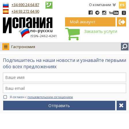
Españ
+34 690 24 64 87
О компании
+34 93 272 64 90
Мой аккаунт
Заказать услуги
ISSN–2462-4241
Гастрономия
Новости
Подпишитесь на наши новости и узнавайте первыми
Интервью
обо всех предложениях
Фото
Видео Ruso.TV
BCN life
Я согласен с
пользовательским соглашением
Сервис на немецком
Отправить