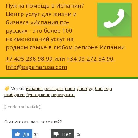
Нужна помощь в Испании?
Центр услуг для жизни и
бизнеса
«Испания по-
русски»
- это более 100
наименований услуг на
родном языке в любом регионе Испании.
+7 495 236 98 99
или
+34 93 272 64 90
,
info@espanarusa.com
Метки:
испания
,
ресторан
,
вино
,
фастфуд
,
бар
,
еда
,
гамбургер
,
бургер кинг
,
перекусить
[senderrorinarticle]
Статья оказалась полезной?
Да
Нет
(
0
)
(
0
)