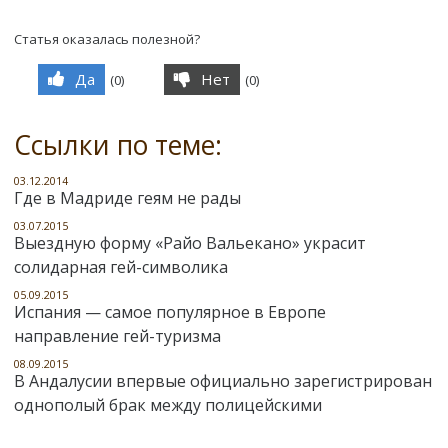
Статья оказалась полезной?
Да
Нет
(
0
)
(
0
)
Ссылки по теме:
03.12.2014
Где в Мадриде геям не рады
03.07.2015
Выездную форму «Райо Вальекано» украсит
солидарная гей-символика
05.09.2015
Испания — самое популярное в Европе
направление гей-туризма
08.09.2015
В Андалусии впервые официально зарегистрирован
однополый брак между полицейскими