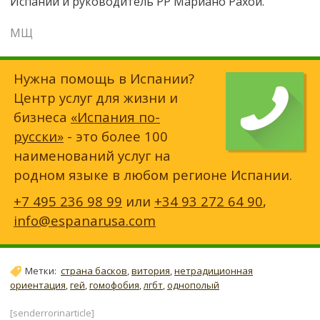
Испании и руководитель PP Мариано Рахой.
МЩ
Нужна помощь в Испании?
Центр услуг для жизни и
бизнеса
«Испания по-
русски»
- это более 100
наименований услуг на
родном языке в любом регионе Испании.
+7 495 236 98 99
или
+34 93 272 64 90
,
info@espanarusa.com
Метки:
страна басков
,
витория
,
нетрадиционная
ориентация
,
гей
,
гомофобия
,
лгбт
,
однополый
[senderrorinarticle]