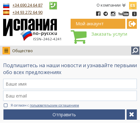
Españ
+34 690 24 64 87
О компании
+34 93 272 64 90
Мой аккаунт
Заказать услуги
ISSN–2462-4241
Общество
Новости
Подпишитесь на наши новости и узнавайте первыми
Интервью
обо всех предложениях
Фото
Видео Ruso.TV
BCN life
Я согласен с
пользовательским соглашением
Сервис на немецком
Отправить