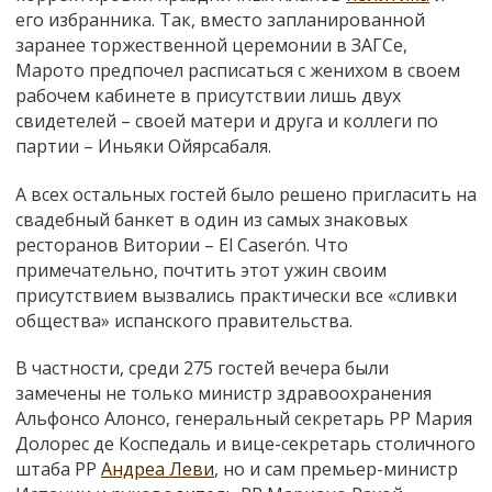
его избранника. Так, вместо запланированной
заранее торжественной церемонии в ЗАГСе,
Марото предпочел расписаться с женихом в своем
рабочем кабинете в присутствии лишь двух
свидетелей – своей матери и друга и коллеги по
партии – Иньяки Ойярсабаля.
А всех остальных гостей было решено пригласить на
свадебный банкет в один из самых знаковых
ресторанов Витории – El Caserón. Что
примечательно, почтить этот ужин своим
присутствием вызвались практически все «сливки
общества» испанского правительства.
В частности, среди 275 гостей вечера были
замечены не только министр здравоохранения
Альфонсо Алонсо, генеральный секретарь PP Мария
Долорес де Коспедаль и вице-секретарь столичного
штаба PP
Андреа Леви
, но и сам премьер-министр