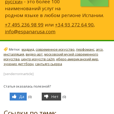
русски»
- это более 100
наименований услуг на
родном языке в любом регионе Испании.
+7 495 236 98 99
или
+34 93 272 64 90
,
info@espanarusa.com
Метки:
мадрид
,
современное искусство
,
перфоманс
,
arco
,
инсталляция
,
видео-арт
,
московский музей современного
искусства
,
центр искусств ca2m
,
иберо-американский мир
,
эухенио диттборн
,
сантьяго сьерра
[senderrorinarticle]
Статья оказалась полезной?
Да
Нет
(
0
)
(
0
)
Ссылки по теме: