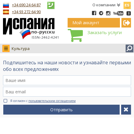
Españ
+34 690 24 64 87
О компании
+34 93 272 64 90
Мой аккаунт
Заказать услуги
ISSN–2462-4241
Культура
Новости
Подпишитесь на наши новости и узнавайте первыми
Интервью
обо всех предложениях
Фото
Видео Ruso.TV
BCN life
Я согласен с
пользовательским соглашением
Сервис на немецком
Отправить