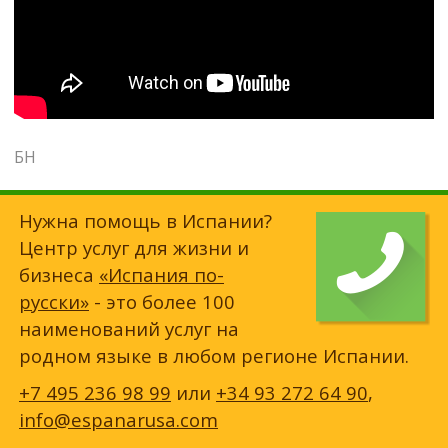
БН
Нужна помощь в Испании?
Центр услуг для жизни и
бизнеса
«Испания по-
русски»
- это более 100
наименований услуг на
родном языке в любом регионе Испании.
+7 495 236 98 99
или
+34 93 272 64 90
,
info@espanarusa.com