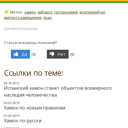
Метки:
хамон
,
эмбарго
,
гастрономия
,
екатеринбург
,
импортозамещение
,
урал
[senderrorinarticle]
Статья оказалась полезной?
Да
Нет
(
0
)
(
0
)
Ссылки по теме:
09.10.2012
Испанский хамон станет объектом всемирного
наследия человечества
06.03.2014
Хамон по новым правилам
01.09.2015
Хамон по-русски