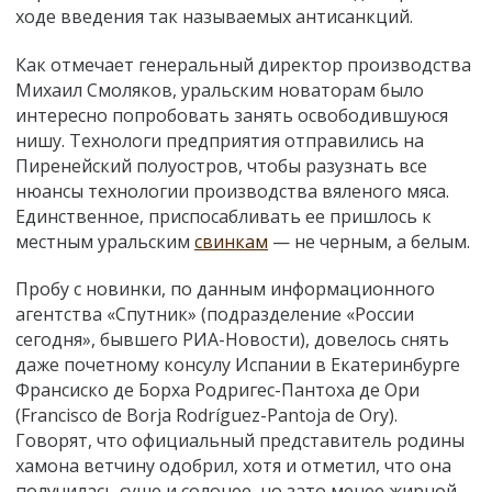
ходе введения так называемых антисанкций.
Как отмечает генеральный директор производства
Михаил Смоляков, уральским новаторам было
интересно попробовать занять освободившуюся
нишу. Технологи предприятия отправились на
Пиренейский полуостров, чтобы разузнать все
нюансы технологии производства вяленого мяса.
Единственное, приспосабливать ее пришлось к
местным уральским
свинкам
— не черным, а белым.
Пробу с новинки, по данным информационного
агентства «Спутник» (подразделение «России
сегодня», бывшего РИА-Новости), довелось снять
даже почетному консулу Испании в Екатеринбурге
Франсиско де Борха Родригес-Пантоха де Ори
(Francisco de Borja Rodríguez-Pantoja de Ory).
Говорят, что официальный представитель родины
хамона ветчину одобрил, хотя и отметил, что она
получилась суше и солонее, но зато менее жирной.