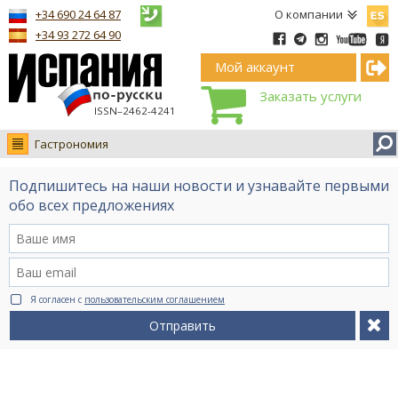
Españ
+34 690 24 64 87
О компании
+34 93 272 64 90
Мой аккаунт
Заказать услуги
ISSN–2462-4241
Гастрономия
Новости
Подпишитесь на наши новости и узнавайте первыми
Интервью
обо всех предложениях
Фото
Видео Ruso.TV
BCN life
Я согласен с
пользовательским соглашением
Сервис на немецком
Отправить