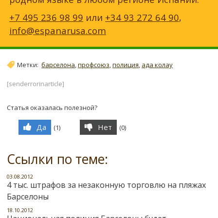
+7 495 236 98 99
или
+34 93 272 64 90
,
info@espanarusa.com
Метки:
барселона
,
профсоюз
,
полиция
,
ада колау
[senderrorinarticle]
Статья оказалась полезной?
Да
Нет
(
1
)
(
0
)
Ссылки по теме:
03.08.2012
4 тыс. штрафов за незаконную торговлю на пляжах
Барселоны
18.10.2012