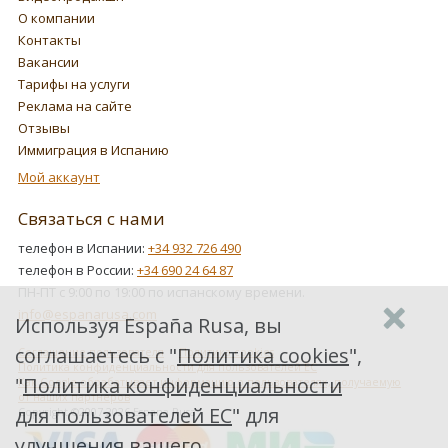
О компании
Контакты
Вакансии
Тарифы на услуги
Реклама на сайте
Отзывы
Иммиграция в Испанию
Мой аккаунт
Связаться с нами
телефон в Испании:
+34 932 726 490
телефон в России:
+34 690 24 64 87
ПН-ПТ с 9:00 по 19:00 по испанскому времени.
info@espanarusa.com
Используя España Rusa, вы
соглашаетесь с "
Политика cookies
",
Соглашение пользователя
Политика cookies
Политика конфиденциальности для пользователей ЕС
"
Политика конфиденциальности
Как Google обрабатывает информацию о пользователях, получаемую
от наших партнеров
для пользователей ЕС
" для
Copyright ©2007-2026 Espana Rusa
улучшения вашего