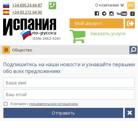
Españ
+34 690 24 64 87
О компании
+34 93 272 64 90
Мой аккаунт
Заказать услуги
ISSN–2462-4241
Общество
Новости
Подпишитесь на наши новости и узнавайте первыми
Интервью
обо всех предложениях
Фото
Видео Ruso.TV
BCN life
Я согласен с
пользовательским соглашением
Сервис на немецком
Отправить