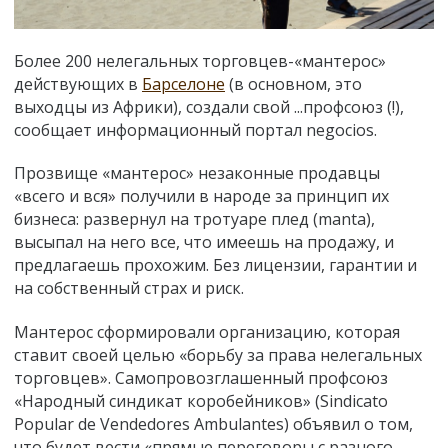
Более 200 нелегальных торговцев-«мантерос»
действующих в
Барселоне
(в основном, это
выходцы из Африки), создали свой ...профсоюз (!),
сообщает информационный портал negocios.
Прозвище «мантерос» незаконные продавцы
«
всего и вся
»
получили в народе за принцип их
бизнеса: развернул на тротуаре плед (manta),
высыпал на него все, что имеешь на продажу, и
предлагаешь прохожим. Без лицензии, гарантии и
на собственный страх и риск.
Мантерос сформировали организацию, которая
ставит своей целью «борьбу за права нелегальных
торговцев». Самопровозглашенный профсоюз
«Народный синдикат коробейников» (Sindicato
Popular de Vendedores Ambulantes) объявил о том,
что будет вести «прямые переговоры с разного