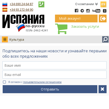
Españ
+34 690 24 64 87
О компании
+34 93 272 64 90
Мой аккаунт
Заказать услуги
ISSN–2462-4241
Культура
Новости
Подпишитесь на наши новости и узнавайте первыми
Интервью
обо всех предложениях
Фото
Видео Ruso.TV
BCN life
Я согласен с
пользовательским соглашением
Сервис на немецком
Отправить