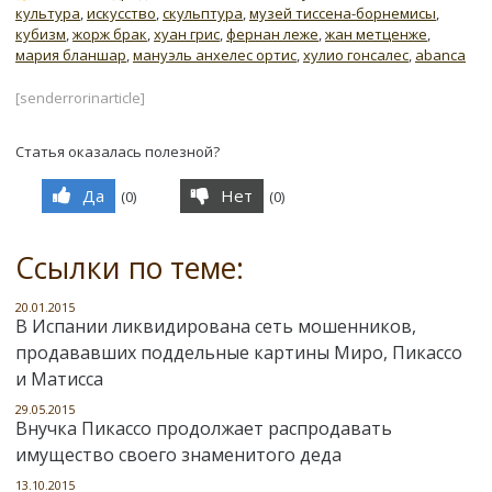
культура
,
искусство
,
скульптура
,
музей тиссена-борнемисы
,
кубизм
,
жорж брак
,
хуан грис
,
фернан леже
,
жан метценже
,
мария бланшар
,
мануэль анхелес ортис
,
хулио гонсалес
,
abanca
[senderrorinarticle]
Статья оказалась полезной?
Да
Нет
(
0
)
(
0
)
Ссылки по теме:
20.01.2015
В Испании ликвидирована сеть мошенников,
продававших поддельные картины Миро, Пикассо
и Матисса
29.05.2015
Внучка Пикассо продолжает распродавать
имущество своего знаменитого деда
13.10.2015