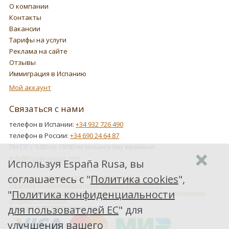
О компании
Контакты
Вакансии
Тарифы на услуги
Реклама на сайте
Отзывы
Иммиграция в Испанию
Мой аккаунт
Связаться с нами
телефон в Испании:
+34 932 726 490
телефон в России:
+34 690 24 64 87
ПН-ПТ с 9:00 по 19:00 по испанскому времени.
info@espanarusa.com
Используя España Rusa, вы
соглашаетесь с "
Политика cookies
",
Соглашение пользователя
Политика cookies
Политика конфиденциальности для пользователей ЕС
"
Политика конфиденциальности
Как Google обрабатывает информацию о пользователях, получаемую
от наших партнеров
для пользователей ЕС
" для
Copyright ©2007-2026 Espana Rusa
улучшения вашего