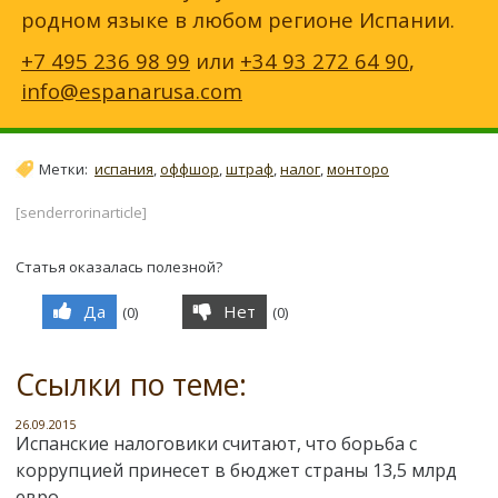
родном языке в любом регионе Испании.
+7 495 236 98 99
или
+34 93 272 64 90
,
info@espanarusa.com
Метки:
испания
,
оффшор
,
штраф
,
налог
,
монторо
[senderrorinarticle]
Статья оказалась полезной?
Да
Нет
(
0
)
(
0
)
Ссылки по теме:
26.09.2015
Испанские налоговики считают, что борьба с
коррупцией принесет в бюджет страны 13,5 млрд
евро