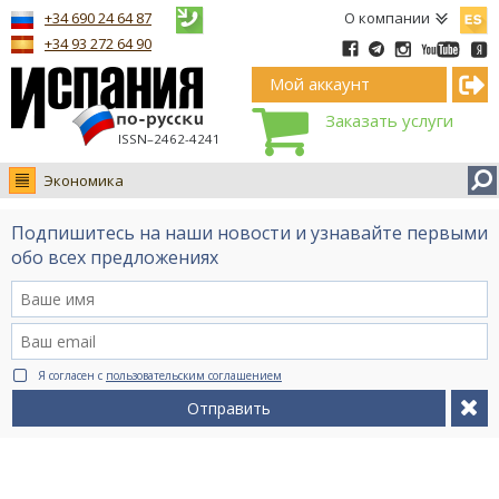
Españ
+34 690 24 64 87
О компании
+34 93 272 64 90
Мой аккаунт
Заказать услуги
ISSN–2462-4241
Экономика
Новости
Подпишитесь на наши новости и узнавайте первыми
Интервью
обо всех предложениях
Фото
Видео Ruso.TV
BCN life
Я согласен с
пользовательским соглашением
Сервис на немецком
Отправить