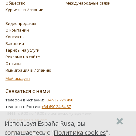
Общество
Международные связи
Курьезы в Испании
Видеопродакшн
О компании
Контакты
Вакансии
Тарифы на услуги
Реклама на сайте
Отзывы
Иммиграция в Испанию
Мой аккаунт
Связаться с нами
телефон в Испании:
+34 932 726 490
телефон в России:
+34 690 24 64 87
ПН-ПТ с 9:00 по 19:00 по испанскому времени.
info@espanarusa.com
Используя España Rusa, вы
соглашаетесь с "
Политика cookies
",
Соглашение пользователя
Политика cookies