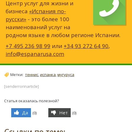
Центр услуг для жизни и
бизнеса
«Испания по-
русски»
- это более 100
наименований услуг на
родном языке в любом регионе Испании.
+7 495 236 98 99
или
+34 93 272 64 90
,
info@espanarusa.com
Метки:
теннис
,
испанка
,
мугуруса
[senderrorinarticle]
Статья оказалась полезной?
Да
Нет
(
0
)
(
0
)
Ссылки по теме: