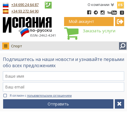
Españ
+34 690 24 64 87
О компании
+34 93 272 64 90
Мой аккаунт
Заказать услуги
ISSN–2462-4241
Спорт
Новости
Подпишитесь на наши новости и узнавайте первыми
Интервью
обо всех предложениях
Фото
Видео Ruso.TV
BCN life
Я согласен с
пользовательским соглашением
Сервис на немецком
Отправить