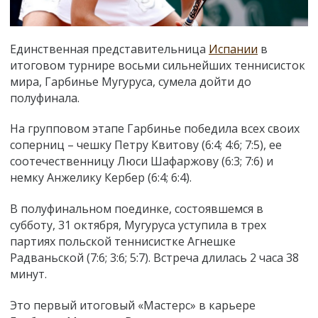
Единственная представительница
Испании
в
итоговом турнире восьми сильнейших теннисисток
мира, Гарбинье Мугуруса, сумела дойти до
полуфинала.
На групповом этапе Гарбинье победила всех своих
соперниц – чешку Петру Квитову (6:4; 4:6; 7:5), ее
соотечественницу Люси Шафаржову (6:3; 7:6) и
немку Анжелику Кербер (6:4; 6:4).
В полуфинальном поединке, состоявшемся в
субботу, 31 октября, Мугуруса уступила в трех
партиях польской теннисистке Агнешке
Радваньской (7:6; 3:6; 5:7). Встреча длилась 2 часа 38
минут.
Это первый итоговый «Мастерс» в карьере