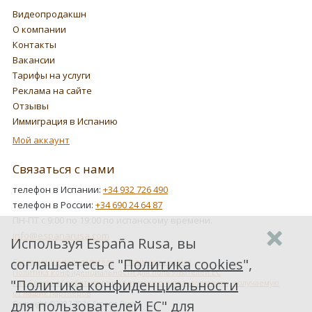
Видеопродакшн
О компании
Контакты
Вакансии
Тарифы на услуги
Реклама на сайте
Отзывы
Иммиграция в Испанию
Мой аккаунт
Связаться с нами
телефон в Испании:
+34 932 726 490
телефон в России:
+34 690 24 64 87
ПН-ПТ с 9:00 по 19:00 по испанскому времени.
info@espanarusa.com
Используя España Rusa, вы
соглашаетесь с "
Политика cookies
",
Соглашение пользователя
Политика cookies
Политика конфиденциальности для пользователей ЕС
"
Политика конфиденциальности
Как Google обрабатывает информацию о пользователях, получаемую
от наших партнеров
для пользователей ЕС
" для
Copyright ©2007-2026 Espana Rusa