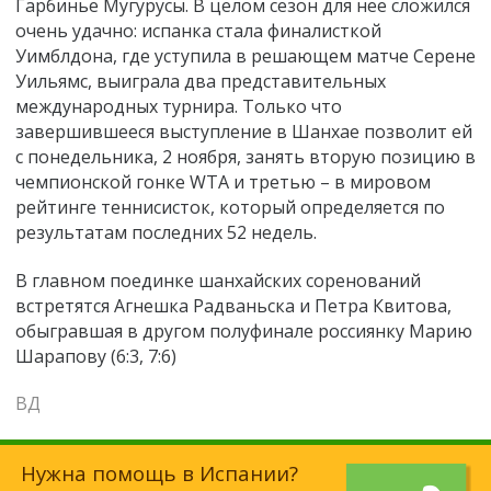
Гарбинье Мугурусы. В целом сезон для нее сложился
очень удачно: испанка стала финалисткой
Уимблдона, где уступила в решающем матче Серене
Уильямс, выиграла два представительных
международных турнира. Только что
завершившееся выступление в Шанхае позволит ей
с понедельника, 2 ноября, занять вторую позицию в
чемпионской гонке WTA и третью – в мировом
рейтинге теннисисток, который определяется по
результатам последних 52 недель.
В главном поединке шанхайских соренований
встретятся Агнешка Радваньска и Петра Квитова,
обыгравшая в другом полуфинале россиянку Марию
Шарапову (
6:3, 7:6)
ВД
Нужна помощь в Испании?