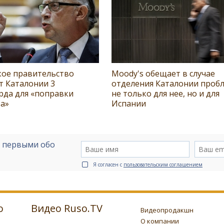
кое правительство
Moody's обещает в случае
т Каталонии 3
отделения Каталонии проб
рда для «поправки
не только для нее, но и для
а»
Испании
е первыми обо
Я согласен с
пользовательским соглашением
о
Видео Ruso.TV
Видеопродакшн
О компании