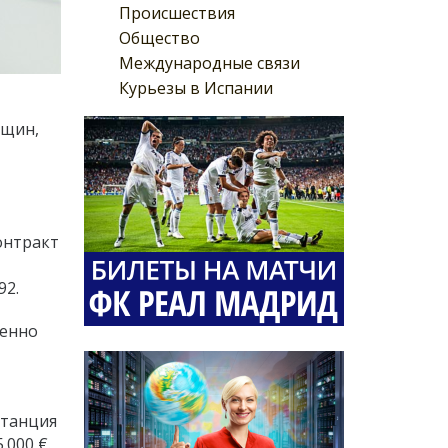
Происшествия
Общество
Международные связи
Курьезы в Испании
нщин,
онтракт
92.
венно
станция
000 €.