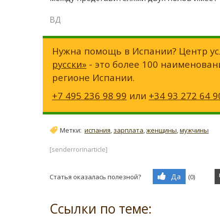
ВД
Нужна помощь в Испании? Центр ус
русски»
- это более 100 наименован
регионе Испании.
+7 495 236 98 99
или
+34 93 272 64 9
Метки:
испания
,
зарплата
,
женщины
,
мужчины
[senderrorinarticle]
Да
Статья оказалась полезной?
(
0
)
Ссылки по теме: