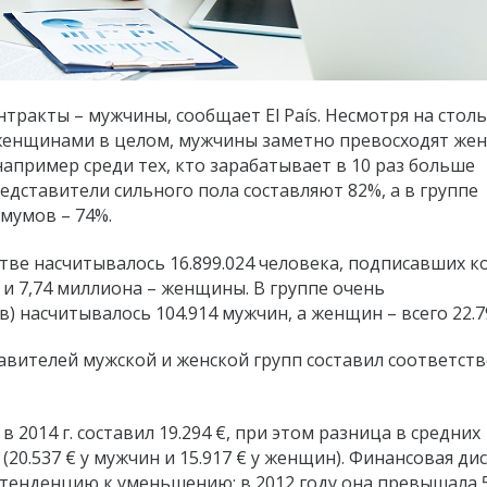
тракты – мужчины, сообщает El País. Несмотря на столь
женщинами в целом, мужчины заметно превосходят же
 например среди тех, кто зарабатывает в 10 раз больше
дставители сильного пола составляют 82%, а в группе
мумов – 74%.
тве насчитывалось 16.899.024 человека, подписавших к
 и 7,74 миллиона – женщины. В группе очень
) насчитывалось 104.914
мужчин
, а женщин
–
всего 22.7
авителей мужской и женской групп составил соответст
2014 г. составил 19.294 €, при этом разница в средних
(20.537 € у мужчин и 15.917 € у женщин). Финансовая ди
тенденцию к уменьшению: в 2012 году она превышала 5.