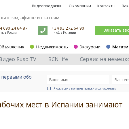
Видеопродакшн
О компании
Контакты
Вак
4 690 24 64 87
+34 93 272 64 90
Заказать зв
пт, в России
пн-сб. в Испании
Объявления
Недвижимость
Экскурсии
Магази
Видео Ruso.TV
BCN life
Сервис на немецк
е первыми обо
Я согласен с
пользовательским соглашением
абочих мест в Испании занимают