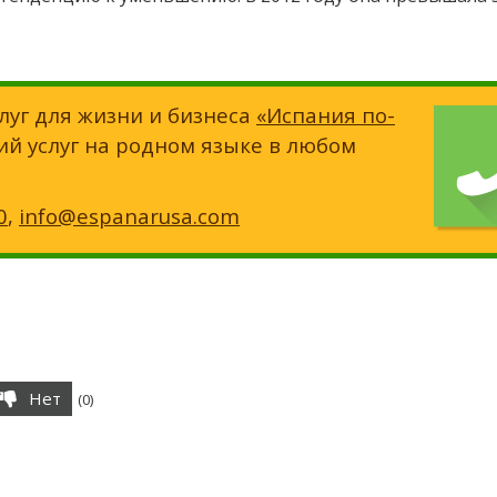
луг для жизни и бизнеса
«Испания по-
ий услуг на родном языке в любом
0
,
info@espanarusa.com
Нет
(
0
)