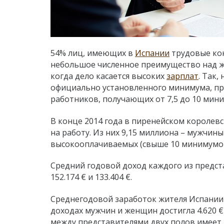
54% лиц, имеющих в
Испании
трудовые кон
небольшое численное преимущество над 
когда дело касается высоких
зарплат
. Так,
официально установленного минимума, пре
работников, получающих от 7,5 до 10 мини
В конце 2014 года в пиренейском королевс
на работу. Из них 9,15 миллиона – мужчины
высокооплачиваемых (свыше 10 минимумов
Средний годовой доход каждого из предст
152.174 € и 133.404 €.
Среднегодовой заработок жителя Испании в 
доходах мужчин и женщин достигла 4.620 € 
между представителями двух полов имеет 