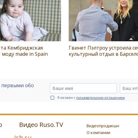
та Кембриджская
Гвинет Пэлтроу устроила се
 моду made in Spain
культурный отдых в Барсел
е первыми обо
Я согласен с
пользовательским соглашением
о
Видео Ruso.TV
Видеопродакшн
О компании
Ish.su