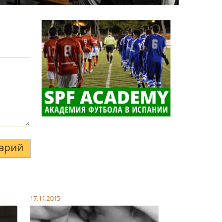
арий
17.11.2015