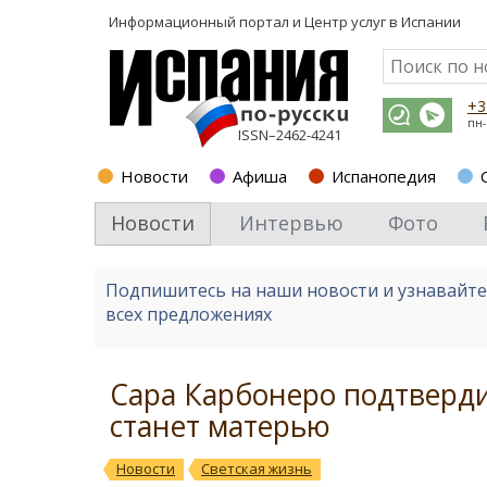
Информационный портал и
Центр услуг в Испании
+3
пн-
ISSN–2462-4241
Новости
Афиша
Испанопедия
Новости
Интервью
Фото
Подпишитесь на наши новости и узнавайт
всех предложениях
Сара Карбонеро подтвердил
станет матерью
Новости
Светская жизнь