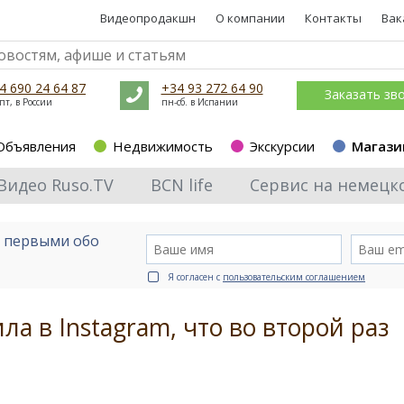
Видеопродакшн
О компании
Контакты
Вак
4 690 24 64 87
+34 93 272 64 90
Заказать зв
пт, в России
пн-сб. в Испании
Объявления
Недвижимость
Экскурсии
Магази
Видео Ruso.TV
BCN life
Сервис на немецк
е первыми обо
Я согласен с
пользовательским соглашением
а в Instagram, что во второй раз