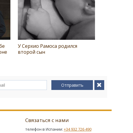
бе
У Серхио Рамоса родился
оне
второй сын
Отправить
Связаться с нами
телефон в Испании:
+34 932 726 490