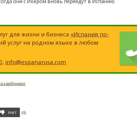
когда они с Икером вновь переедут в Испанию.
луг для жизни и бизнеса
«Испания по-
ий услуг на родном языке в любом
0
,
info@espanarusa.com
ра карбонеро
Нет
(
0
)