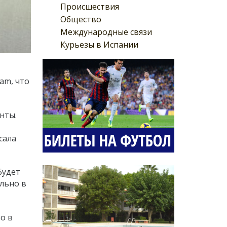
Происшествия
Общество
Международные связи
Курьезы в Испании
am, что
нты.
сала
Будет
ально в
о в