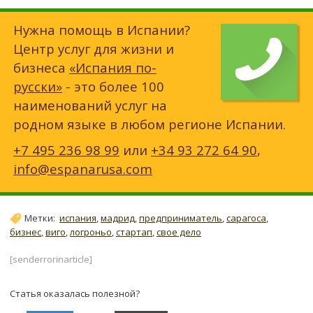
Нужна помощь в Испании?
Центр услуг для жизни и
бизнеса
«Испания по-
русски»
- это более 100
наименований услуг на
родном языке в любом регионе Испании.
+7 495 236 98 99
или
+34 93 272 64 90
,
info@espanarusa.com
Метки:
испания
,
мадрид
,
предприниматель
,
сарагоса
,
бизнес
,
виго
,
логроньо
,
стартап
,
свое дело
[senderrorinarticle]
Статья оказалась полезной?