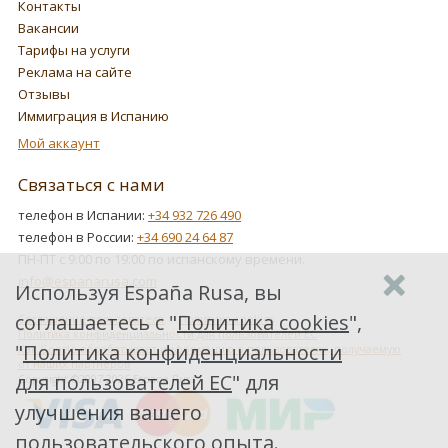
Контакты
Вакансии
Тарифы на услуги
Реклама на сайте
Отзывы
Иммиграция в Испанию
Мой аккаунт
Связаться с нами
телефон в Испании:
+34 932 726 490
телефон в России:
+34 690 24 64 87
ПН-ПТ с 9:00 по 19:00 по испанскому времени.
info@espanarusa.com
Используя España Rusa, вы
соглашаетесь с "
Политика cookies
",
Соглашение пользователя
Политика cookies
Политика конфиденциальности для пользователей ЕС
"
Политика конфиденциальности
Как Google обрабатывает информацию о пользователях, получаемую
от наших партнеров
для пользователей ЕС
" для
Copyright ©2007-2026 Espana Rusa
улучшения вашего
пользовательского опыта.