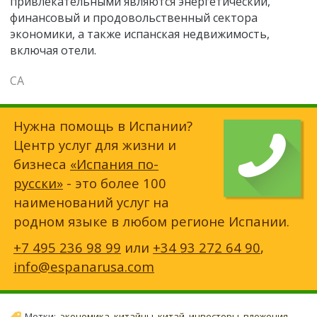
привлекательными являются энергетический,
финансовый и продовольственный сектора
экономики, а также испанская недвижимость,
включая отели.
СА
Нужна помощь в Испании?
Центр услуг для жизни и
бизнеса
«Испания по-
русски»
- это более 100
наименований услуг на
родном языке в любом регионе Испании.
+7 495 236 98 99
или
+34 93 272 64 90
,
info@espanarusa.com
Метки:
экономика
,
китайцы
,
китай
,
инвесторы
,
вложения
,