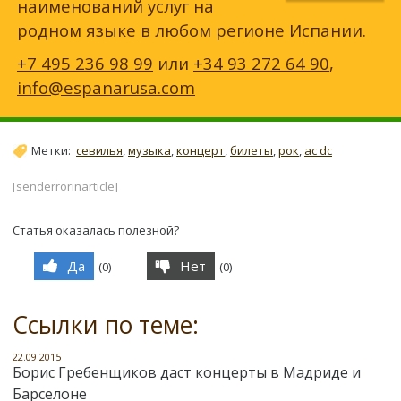
наименований услуг на
родном языке в любом регионе Испании.
+7 495 236 98 99
или
+34 93 272 64 90
,
info@espanarusa.com
Метки:
севилья
,
музыка
,
концерт
,
билеты
,
рок
,
ac dc
[senderrorinarticle]
Статья оказалась полезной?
Да
Нет
(
0
)
(
0
)
Ссылки по теме:
22.09.2015
Борис Гребенщиков даст концерты в Мадриде и
Барселоне