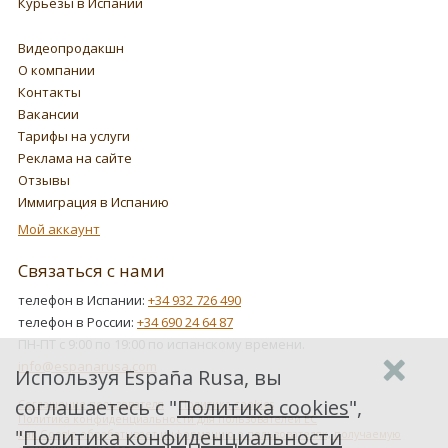
Курьезы в Испании
Видеопродакшн
О компании
Контакты
Вакансии
Тарифы на услуги
Реклама на сайте
Отзывы
Иммиграция в Испанию
Мой аккаунт
Связаться с нами
телефон в Испании:
+34 932 726 490
телефон в России:
+34 690 24 64 87
ПН-ПТ с 9:00 по 19:00 по испанскому времени.
info@espanarusa.com
Используя España Rusa, вы
соглашаетесь с "
Политика cookies
",
Соглашение пользователя
Политика cookies
Политика конфиденциальности для пользователей ЕС
"
Политика конфиденциальности
Как Google обрабатывает информацию о пользователях, получаемую