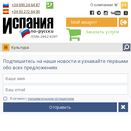
Españ
+34 690 24 64 87
О компании
+34 93 272 64 90
Мой аккаунт
Заказать услуги
ISSN–2462-4241
Культура
Новости
Подпишитесь на наши новости и узнавайте первыми
Интервью
обо всех предложениях
Фото
Видео Ruso.TV
BCN life
Я согласен с
пользовательским соглашением
Сервис на немецком
Отправить