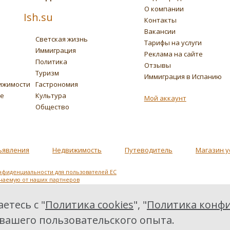
О компании
Ish.su
Контакты
Вакансии
Светская жизнь
Тарифы на услуги
Иммиграция
Реклама на сайте
Политика
Отзывы
Туризм
Иммиграция в Испанию
ижимости
Гастрономия
ье
Культура
Мой аккаунт
Общество
ъявления
Недвижимость
Путеводитель
Магазин у
нфиденциальности для пользователей ЕС
учаемую от наших партнеров
етесь с "
Политика cookies
", "
Политика конфи
 вашего пользовательского опыта.