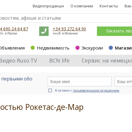
Видеопродакшн
О компании
Контакты
Вак
4 690 24 64 87
+34 93 272 64 90
Заказать зв
пт, в России
пн-сб. в Испании
Объявления
Недвижимость
Экскурсии
Магази
Видео Ruso.TV
BCN life
Сервис на немецк
е первыми обо
Я согласен с
пользовательским соглашением
ностью Рокетас-де-Мар