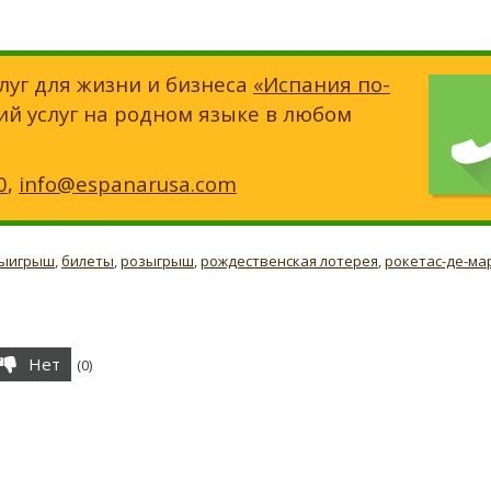
луг для жизни и бизнеса
«Испания по-
ий услуг на родном языке в любом
0
,
info@espanarusa.com
ыигрыш
,
билеты
,
розыгрыш
,
рождественская лотерея
,
рокетас-де-ма
Нет
(
0
)