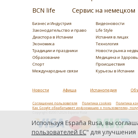
BCN life
Сервис на немецком
Бизнес и Индустрия
Видеоновости
Законодательство и право
Life Style
Диаспора в Испании
Испания в лицах
Экономика
Технология
Традиции и праздники
Новости рынка недв
Образование
Медицина и Здоров
Спорт
Происшествия
Международные связи
Курьезы в Испании
Новости
Афиша
Испанопедия
Об
Соглашение пользователя
Политика cookies
Политика ко
Как Google обрабатывает информацию о пользователях, пол
Copyright ©2007-2026 Espana Rusa
Используя España Rusa, вы соглаша
пользователей ЕС
" для улучшения