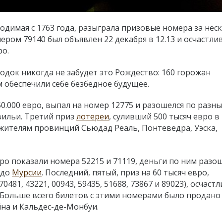
водимая с 1763 года, разыграла призовые номера за нес
ром 79140 был объявлен 22 декабря в 12.13 и осчастли
ро.
док никогда не забудет это Рождество:
160 горожан
м обеспечили себе безбедное будущее.
0.000 евро, выпал на номер 12775 и разошелся по разн
вильи. Третий приз
лотереи
, суливший 500 тысяч евро в
 жителям провинций Сьюдад Реаль, Понтеведра, Уэска,
ро показали номера 52215 и 71119, деньги по ним разо
 до
Мурсии
. Последний, пятый, приз на 60 тысяч евро,
481, 43221, 00943, 59435, 51688, 73867 и 89023), осчаст
 Больше всего билетов с этими номерами было продано
на и Кальдес-де-Монбуи.