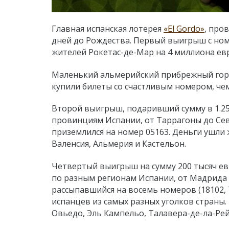
Главная испанская лотерея
«El Gordo»
, про
дней до Рождества. Первый выигрыш с номе
жителей Рокетас-де-Мар на 4 миллиона ев
Маленький альмерийский прибрежный горо
купили
билеты со счастливым номером, че
Второй выигрыш, подаривший сумму в 1.25
провинциям Испании, от Таррагоны до Се
приземлился на номер 05163. Деньги ушли
Валенсия, Альмерия и Кастельон.
Четвертый выигрыш на сумму 200 тысяч ев
по разным регионам Испании, от Мадрида
рассыпавшийся на восемь номеров (18102, 70
испанцев из самых разных уголков страны.
Овьедо, Эль Кампельо, Талавера-де-ла-Рей