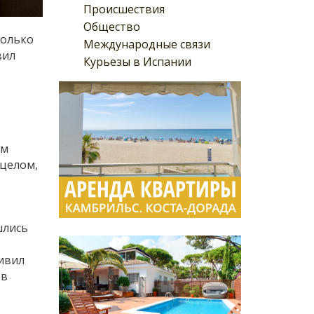
Происшествия
Общество
колько
Международные связи
вил
Курьезы в Испании
ым
 целом,
шлись
ливил
 в