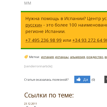
ММ
Нужна помощь в Испании? Центр ус
русски»
- это более 100 наименован
регионе Испании.
+7 495 236 98 99
или
+34 93 272 64 9
Метки:
испания
,
испанцы
,
альмерия
,
рождество
,
в
[senderrorinarticle]
Да
Статья оказалась полезной?
(
0
)
Ссылки по теме:
23.12.2011