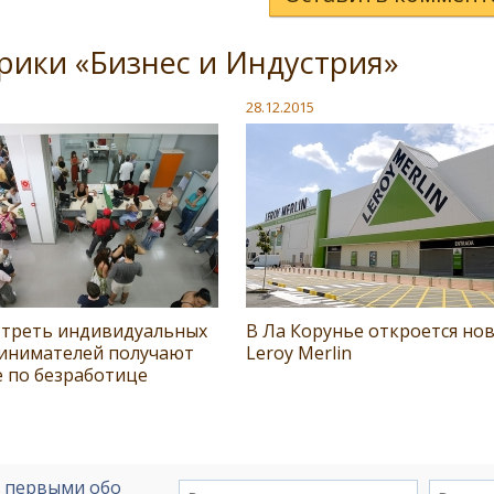
рики «Бизнес и Индустрия»
28.12.2015
 треть индивидуальных
В Ла Корунье откроется но
инимателей получают
Leroy Merlin
е по безработице
е первыми обо