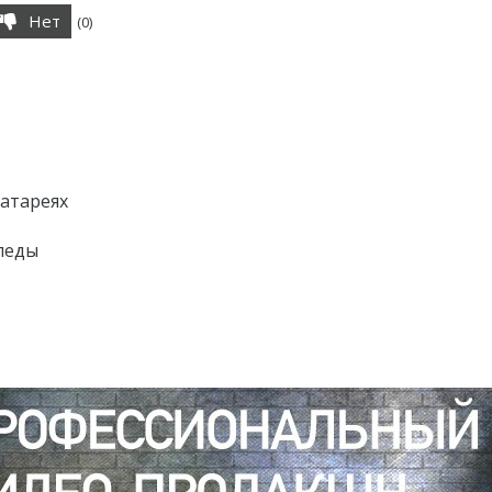
Нет
(
0
)
батареях
педы