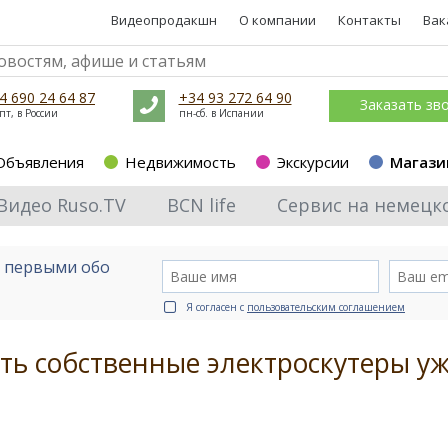
Видеопродакшн
О компании
Контакты
Вак
4 690 24 64 87
+34 93 272 64 90
Заказать зв
пт, в России
пн-сб. в Испании
Объявления
Недвижимость
Экскурсии
Магази
Видео Ruso.TV
BCN life
Сервис на немецк
е первыми обо
Я согласен с
пользовательским соглашением
ть собственные электроскутеры уж