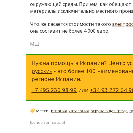
окружающей среды. Причем, как обещают в
материалы исключительно местного произ
Что же касается стоимости такого
электро
она составит не более 4 000 евро.
МЩ
Нужна помощь в Испании? Центр ус
русски»
- это более 100 наименован
регионе Испании.
+7 495 236 98 99
или
+34 93 272 64 9
Метки:
испания
,
каталония
,
окружающая среда
,
п
[senderrorinarticle]