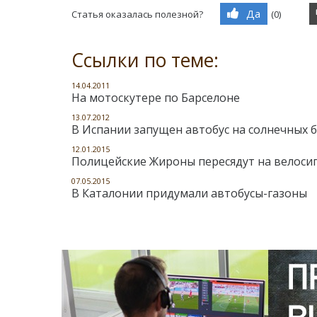
Да
Статья оказалась полезной?
(
0
)
Ссылки по теме:
14.04.2011
На мотоскутере по Барселоне
13.07.2012
В Испании запущен автобус на солнечных 
12.01.2015
Полицейские Жироны пересядут на велоси
07.05.2015
В Каталонии придумали автобусы-газоны