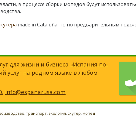
ласти, в процессе сборки мопедов будут использовать
водства.
скутера
made in Cataluña, то по предварительным подсч
луг для жизни и бизнеса
«Испания по-
ий услуг на родном языке в любом
0
,
info@espanarusa.com
роизводство
,
транспорт
,
экология
,
скутер
,
мопед