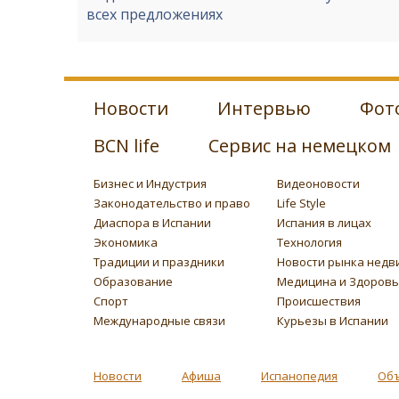
всех предложениях
Новости
Интервью
Фот
BCN life
Сервис на немецком
Бизнес и Индустрия
Видеоновости
Законодательство и право
Life Style
Диаспора в Испании
Испания в лицах
Экономика
Технология
Традиции и праздники
Новости рынка недв
Образование
Медицина и Здоров
Спорт
Происшествия
Международные связи
Курьезы в Испании
Новости
Афиша
Испанопедия
Об