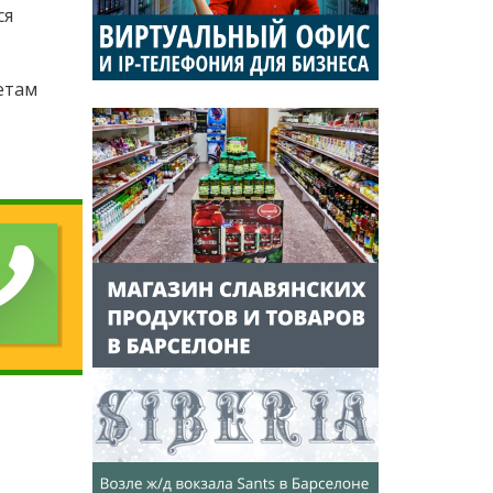
ся
етам