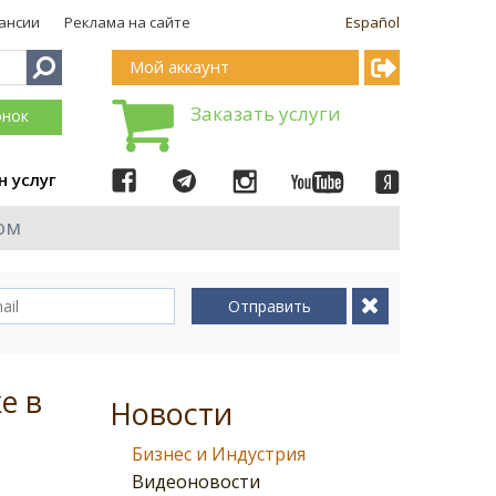
ансии
Реклама на сайте
Español
Мой аккаунт
Заказать услуги
онок
н услуг
ом
Отправить
е в
Новости
Бизнес и Индустрия
Видеоновости