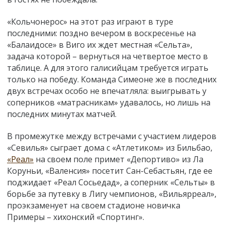
«Кольчонерос» на этот раз играют в туре
последними: поздно вечером в воскресенье на
«Балаидосе» в Виго их ждет местная «Сельта»,
задача которой – вернуться на четвертое место в
таблице. А для этого галисийцам требуется играть
только на победу. Команда Симеоне же в последних
двух встречах особо не впечатляла: выигрывать у
соперников «матрасникам» удавалось, но лишь на
последних минутах матчей.
В промежутке между встречами с участием лидеров
«Севилья» сыграет дома с «Атлетиком» из Бильбао,
«Реал»
на своем поле примет «Депортиво» из Ла
Коруньи, «Валенсия» посетит Сан-Себастьян, где ее
поджидает «Реал Сосьедад», а соперник «Сельты» в
борьбе за путевку в Лигу чемпионов, «Вильярреал»,
проэкзаменует на своем стадионе новичка
Примеры – хихонский «Спортинг».