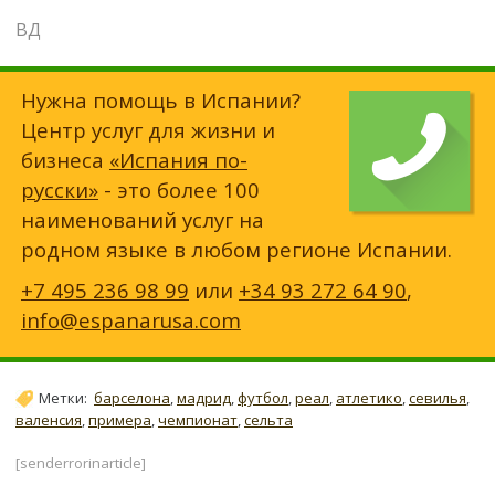
ВД
Нужна помощь в Испании?
Центр услуг для жизни и
бизнеса
«Испания по-
русски»
- это более 100
наименований услуг на
родном языке в любом регионе Испании.
+7 495 236 98 99
или
+34 93 272 64 90
,
info@espanarusa.com
Метки:
барселона
,
мадрид
,
футбол
,
реал
,
атлетико
,
севилья
,
валенсия
,
примера
,
чемпионат
,
сельта
[senderrorinarticle]