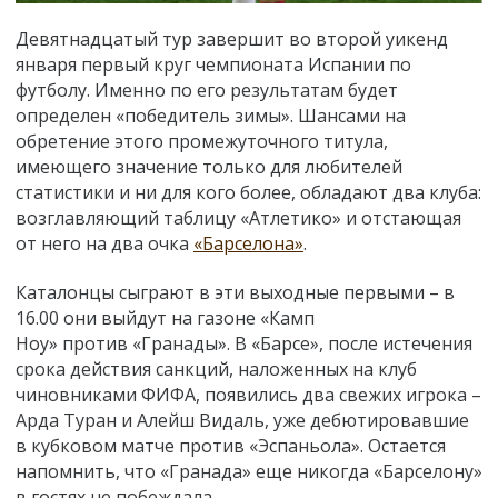
Девятнадцатый тур завершит во второй уикенд
января первый круг чемпионата Испании по
футболу. Именно по его результатам будет
определен «победитель зимы». Шансами на
обретение этого промежуточного титула,
имеющего значение только для любителей
статистики и ни для кого более, обладают два клуба:
возглавляющий таблицу «Атлетико» и отстающая
от него на два очка
«Барселона»
.
Каталонцы сыграют в эти выходные первыми – в
16.00 они выйдут на газоне
«Камп
Ноу
»
против
«
Гранады
»
. В «Барсе», после истечения
срока действия санкций, наложенных на клуб
чиновниками ФИФА, появились два свежих игрока –
Арда Туран и Алейш Видаль, уже дебютировавшие
в кубковом матче против «Эспаньола». Остается
напомнить, что
«
Гранада» еще никогда
«Барселону
»
в гостях не побеждала.