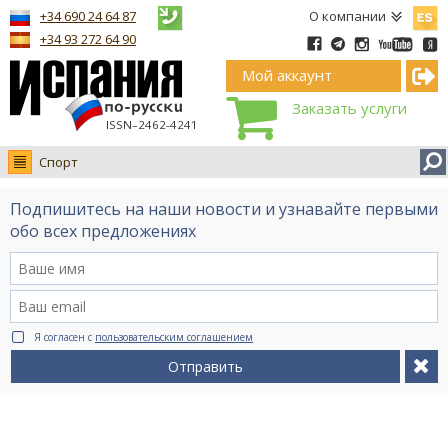
Españ
+34 690 24 64 87
О компании
+34 93 272 64 90
Мой аккаунт
Заказать услуги
ISSN–2462-4241
Спорт
Новости
Подпишитесь на наши новости и узнавайте первыми
Интервью
обо всех предложениях
Фото
Видео Ruso.TV
BCN life
Я согласен с
пользовательским соглашением
Сервис на немецком
Отправить