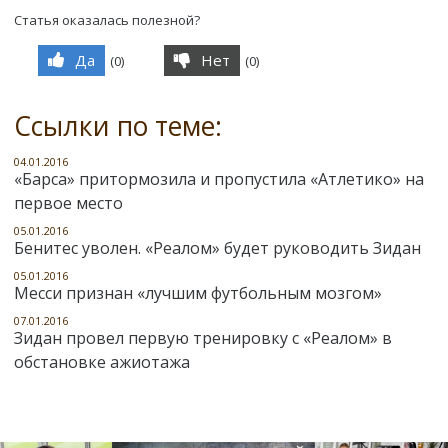
Статья оказалась полезной?
Да
Нет
(
0
)
(
0
)
Ссылки по теме:
04.01.2016
«Барса» притормозила и пропустила «Атлетико» на
первое место
05.01.2016
Бенитес уволен. «Реалом» будет руководить Зидан
05.01.2016
Месси признан «лучшим футбольным мозгом»
07.01.2016
Зидан провел первую тренировку с «Реалом» в
обстановке ажиотажа