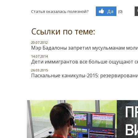
Да
Статья оказалась полезной?
(
0
)
Ссылки по теме:
20.07.2012
Мэр Бадалоны запретил мусульманам моли
14.07.2014
Дети иммигрантов все больше ощущают с
26.03.2015
Пасхальные каникулы-2015: резервировани