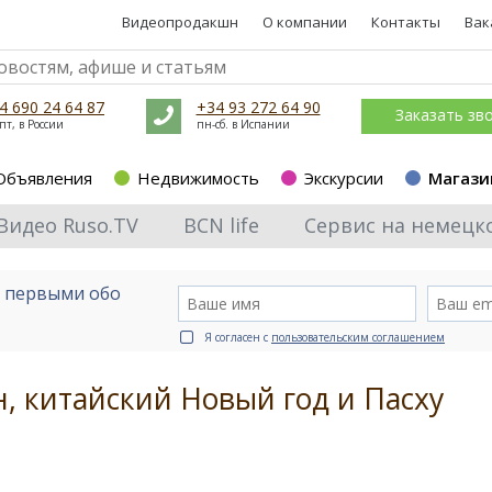
Видеопродакшн
О компании
Контакты
Вак
4 690 24 64 87
+34 93 272 64 90
Заказать зв
пт, в России
пн-сб. в Испании
Объявления
Недвижимость
Экскурсии
Магази
Видео Ruso.TV
BCN life
Сервис на немецк
е первыми обо
Я согласен с
пользовательским соглашением
, китайский Новый год и Пасху