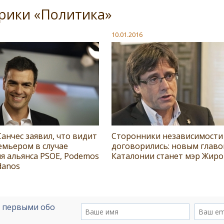
рики «Политика»
10.01.2016
анчес заявил, что видит
Сторонники независимости
емьером в случае
договорились: новым главо
я альянса PSOE, Podemos
Каталонии станет мэр Жир
danos
е первыми обо