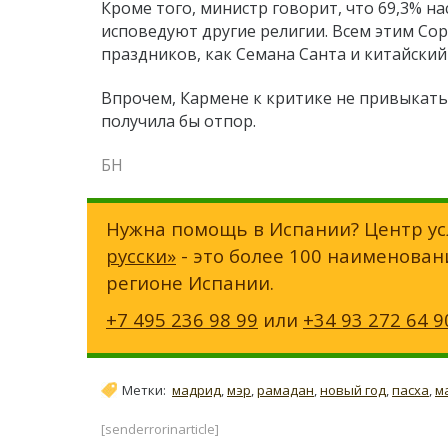
Кроме того, министр говорит, что 69,3% н
исповедуют другие религии. Всем этим Сор
праздников, как Семана Санта и китайски
Впрочем, Кармене к критике не привыкать,
получила бы отпор.
БН
Нужна помощь в Испании? Центр ус
русски»
- это более 100 наименован
регионе Испании.
+7 495 236 98 99
или
+34 93 272 64 9
Метки:
мадрид
,
мэр
,
рамадан
,
новый год
,
пасха
,
м
[senderrorinarticle]