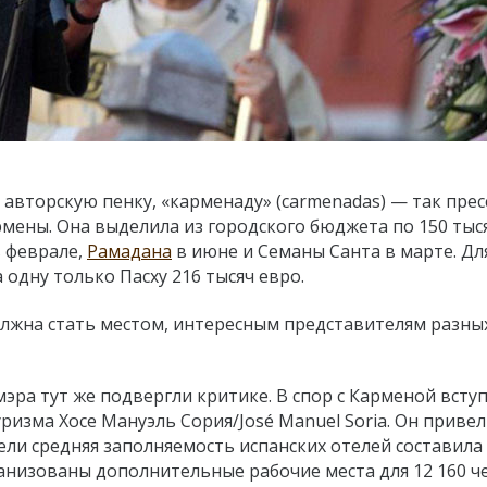
 авторскую пенку,
«
карменаду
»
(carmenadas) — так прес
ены. Она выделила из городского бюджета по 150 тыс
 феврале,
Рамадана
в июне и Семаны Санта в марте. Дл
 одну только Пасху 216 тысяч евро.
должна стать местом, интересным представителям разны
эра тут же подвергли критике. В спор с Карменой всту
изма Хосе Мануэль Сория/José Manuel Soria. Он привел
ели средняя заполняемость испанских отелей составила 
анизованы дополнительные рабочие места для 12 160 ч