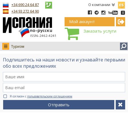
Españ
+34 690 24 64 87
О компании
+34 93 272 64 90
Мой аккаунт
Заказать услуги
ISSN–2462-4241
Туризм
Новости
Подпишитесь на наши новости и узнавайте первыми
Интервью
обо всех предложениях
Фото
Видео Ruso.TV
BCN life
Я согласен с
пользовательским соглашением
Сервис на немецком
Отправить