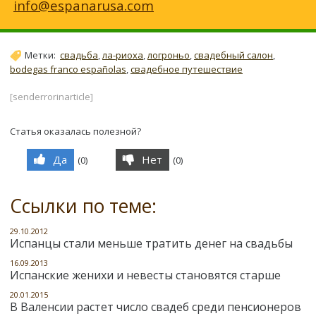
info@espanarusa.com
Метки:
свадьба
,
ла-риоха
,
логроньо
,
свадебный салон
,
bodegas franco españolas
,
свадебное путешествие
[senderrorinarticle]
Статья оказалась полезной?
Да
Нет
(
0
)
(
0
)
Ссылки по теме:
29.10.2012
Испанцы стали меньше тратить денег на свадьбы
16.09.2013
Испанские женихи и невесты становятся старше
20.01.2015
В Валенсии растет число свадеб среди пенсионеров