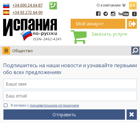
Españ
+34 690 24 64 87
О компании
+34 93 272 64 90
Мой аккаунт
Заказать услуги
ISSN–2462-4241
Общество
Новости
Подпишитесь на наши новости и узнавайте первыми
Интервью
обо всех предложениях
Фото
Видео Ruso.TV
BCN life
Я согласен с
пользовательским соглашением
Сервис на немецком
Отправить