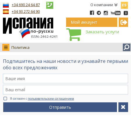
Españ
+34 690 24 64 87
О компании
+34 93 272 64 90
Мой аккаунт
Заказать услуги
ISSN–2462-4241
Политика
Новости
Подпишитесь на наши новости и узнавайте первыми
Интервью
обо всех предложениях
Фото
Видео Ruso.TV
BCN life
Я согласен с
пользовательским соглашением
Сервис на немецком
Отправить