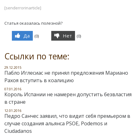
[senderrorinarticle]
Статья оказалась полезной?
Да
Нет
(
0
)
(
0
)
Ссылки по теме:
29.12.2015
Пабло Иглесиас не принял предложения Мариано
Рахоя вступить в коалицию
07.01.2016
Король Испании не намерен допустить безвластия
в стране
12.01.2016
Педро Санчес заявил, что видит себя премьером в
случае создания альянса PSOE, Podemos и
Ciudadanos