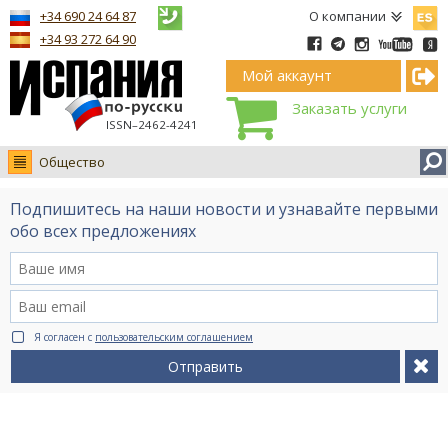
Españ
+34 690 24 64 87
О компании
+34 93 272 64 90
Мой аккаунт
Заказать услуги
ISSN–2462-4241
Общество
Новости
Подпишитесь на наши новости и узнавайте первыми
Интервью
обо всех предложениях
Фото
Видео Ruso.TV
BCN life
Я согласен с
пользовательским соглашением
Сервис на немецком
Отправить