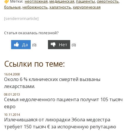
Метки:
неотложная
,
медицинская
,
пациенты
,
смертность
,
больные
,
небрежность
,
халатность
,
хирургическая
[senderrorinarticle]
Статья оказалась полезной?
Да
Нет
(
0
)
(
0
)
Ссылки по теме:
16.04.2008
Около 6 % клинических смертей вызваны
лекарствами.
08.01.2013
Семья недолеченного пациента получит 105 тысяч
евро
10.11.2014
Излечившаяся от лихорадки Эбола медсестра
требует 150 тысяч € за испорченную репутацию