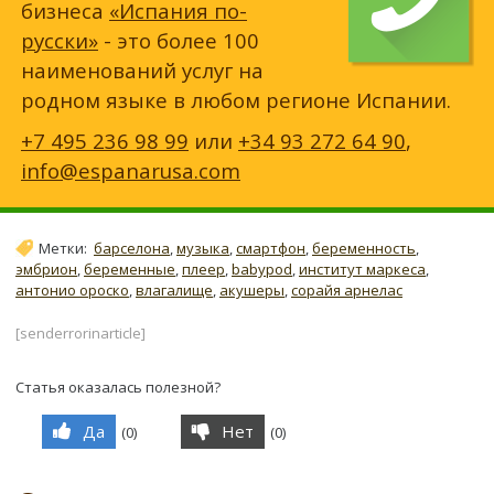
бизнеса
«Испания по-
русски»
- это более 100
наименований услуг на
родном языке в любом регионе Испании.
+7 495 236 98 99
или
+34 93 272 64 90
,
info@espanarusa.com
Метки:
барселона
,
музыка
,
смартфон
,
беременность
,
эмбрион
,
беременные
,
плеер
,
babypod
,
институт маркеса
,
антонио ороско
,
влагалище
,
акушеры
,
сорайя арнелас
[senderrorinarticle]
Статья оказалась полезной?
Да
Нет
(
0
)
(
0
)