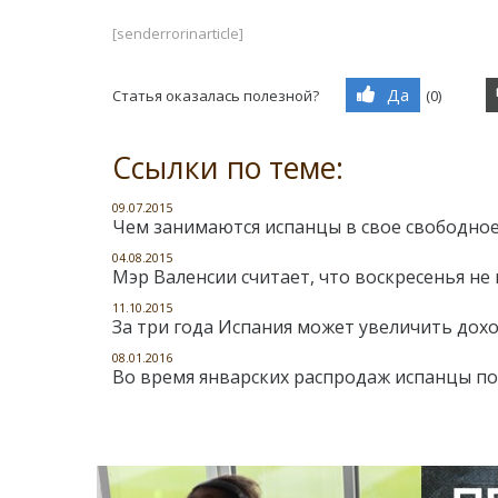
[senderrorinarticle]
Да
Статья оказалась полезной?
(
0
)
Ссылки по теме:
09.07.2015
Чем занимаются испанцы в свое свободное
04.08.2015
Мэр Валенсии считает, что воскресенья н
11.10.2015
За три года Испания может увеличить дохо
08.01.2016
Во время январских распродаж испанцы пот