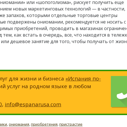
ниомании» или «шопоголизма», рискует получить еще
ением новых маркетинговых технологий — в частности,
аже запахов, которыми отдельные торговые центры
ые подвержены ониомании, рекомендуется не носить с
одимых приобретений, проводить в магазинах ограниче
тем, как встать в очередь, все, что находится в тележк
или дешевое занятие для того, чтобы получать от жиз
луг для жизни и бизнеса
«Испания по-
ий услуг на родном языке в любом
0
,
info@espanarusa.com
лики
,
ониомания
,
приобретения
,
пристрастие