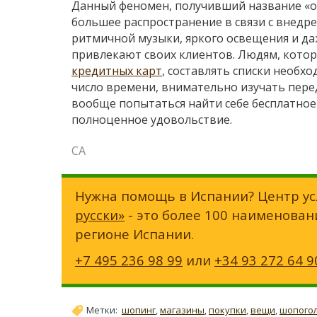
Данный феномен, получивший название «о
большее распространение в связи с внедр
ритмичной музыки, яркого освещения и д
привлекают своих клиентов. Людям, котор
кредитных карт
, составлять списки необх
число времени, внимательно изучать перед 
вообще попытаться найти себе бесплатное 
полноценное удовольствие.
СА
Нужна помощь в Испании? Центр ус
русски»
- это более 100 наименован
регионе Испании.
+7 495 236 98 99
или
+34 93 272 64 9
Метки:
шопинг
,
магазины
,
покупки
,
вещи
,
шопого