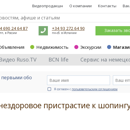
Видеопродакшн
О компании
Контакты
Вак
4 690 24 64 87
+34 93 272 64 90
Заказать зв
пт, в России
пн-сб. в Испании
Объявления
Недвижимость
Экскурсии
Магази
Видео Ruso.TV
BCN life
Сервис на немецк
е первыми обо
Я согласен с
пользовательским соглашением
нездоровое пристрастие к шопинг