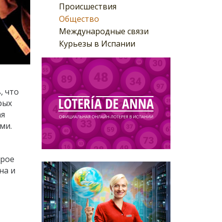
Происшествия
Общество
Международные связи
Курьезы в Испании
, что
рых
ая
ми.
орое
на и