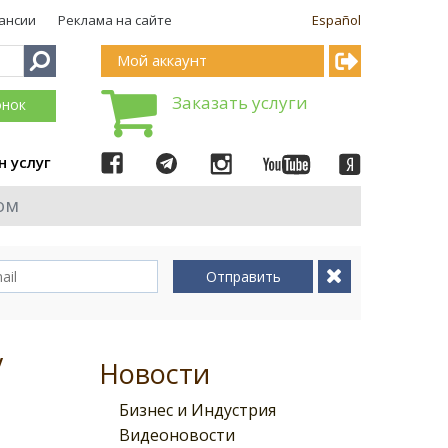
ансии
Реклама на сайте
Español
Мой аккаунт
Заказать услуги
онок
н услуг
ом
Отправить
у
Новости
Бизнес и Индустрия
Видеоновости