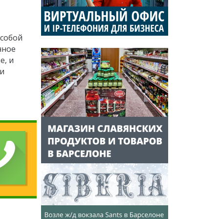
 собой
нное
е, и
ни