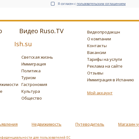
Я согласен с
пользовательским соглашением
о
Видео Ruso.TV
Видеопродакшн
О компании
Ish.su
Контакты
Вакансии
Светская жизнь
Тарифы на услуги
Иммиграция
Реклама на сайте
Политика
Отзывы
Туризм
Иммиграция в Испанию
ижимости
Гастрономия
ье
Культура
Мой аккаунт
Общество
ъявления
Недвижимость
Путеводитель
Магазин у
нфиденциальности для пользователей ЕС