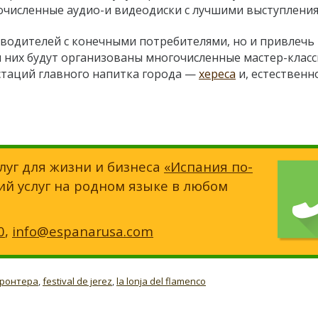
гочисленные аудио-и видеодиски с лучшими выступления
зводителей с конечными потребителями, но и привлечь 
них будут организованы многочисленные мастер-класс
устаций главного напитка города —
хереса
и, естественн
луг для жизни и бизнеса
«Испания по-
ий услуг на родном языке в любом
0
,
info@espanarusa.com
фронтера
,
festival de jerez
,
la lonja del flamenco