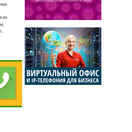
ми.
как
ы,
о,