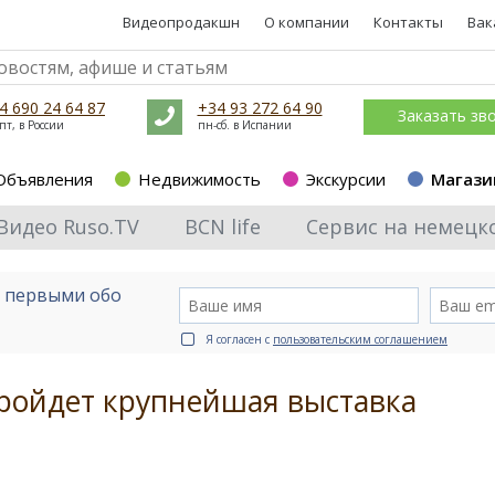
Видеопродакшн
О компании
Контакты
Вак
4 690 24 64 87
+34 93 272 64 90
Заказать зв
пт, в России
пн-сб. в Испании
Объявления
Недвижимость
Экскурсии
Магази
Видео Ruso.TV
BCN life
Сервис на немецк
е первыми обо
Я согласен с
пользовательским соглашением
пройдет крупнейшая выставка