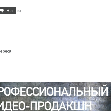
Нет
(
0
)
Хереса