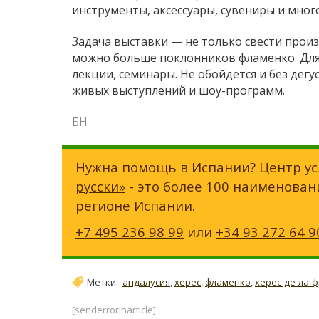
инструменты, аксессуары, сувениры и мно
Задача выставки — не только свести прои
можно больше поклонников фламенко. Для 
лекции, семинары. Не обойдется и без дег
живых выступлений и шоу-программ.
БН
Нужна помощь в Испании? Центр ус
русски»
- это более 100 наименован
регионе Испании.
+7 495 236 98 99
или
+34 93 272 64 9
Метки:
андалусия
,
херес
,
фламенко
,
херес-де-ла-
[senderrorinarticle]