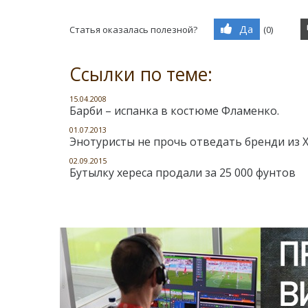
Да
Статья оказалась полезной?
(
0
)
Ссылки по теме:
15.04.2008
Барби – испанка в костюме Фламенко.
01.07.2013
Энотуристы не прочь отведать бренди из 
02.09.2015
Бутылку хереса продали за 25 000 фунтов