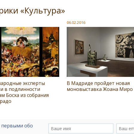
рики «Культура»
06.02.2016
ародные эксперты
В Мадриде пройдет новая
ли в подлинности
моновыставка Жоана Миро
м Босха из собрания
Прадо
е первыми обо