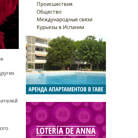
Происшествия
Общество
Международные связи
Курьезы в Испании
ое
других
е
нителей
кого