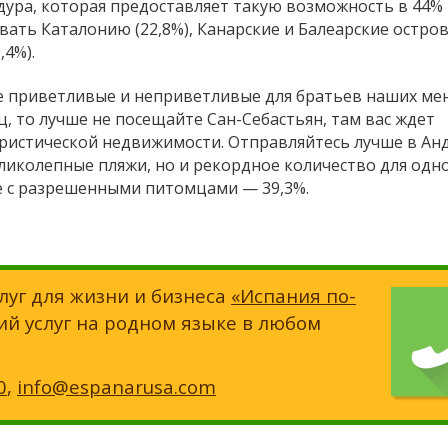
адура, которая предоставляет такую возможность в 44%
ать Каталонию (22,8%), Канарские и Балеарские остров
,4%).
ые приветливые и неприветливые для братьев наших м
ц, то лучше не посещайте Сан-Себастьян, там вас ждет
туристической недвижимости. Отправляйтесь лучше в Ан
ликолепные пляжи, но и рекордное количество для одн
е с разрешенными питомцами — 39,3%.
луг для жизни и бизнеса
«Испания по-
ий услуг на родном языке в любом
0
,
info@espanarusa.com