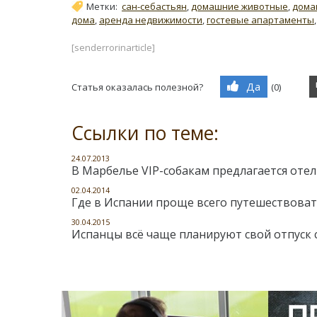
Метки:
сан-себастьян
,
домашние животные
,
дома
дома
,
аренда недвижимости
,
гостевые апартаменты
[senderrorinarticle]
Да
Статья оказалась полезной?
(
0
)
Ссылки по теме:
24.07.2013
В Марбелье VIP-собакам предлагается отел
02.04.2014
Где в Испании проще всего путешествова
30.04.2015
Испанцы всё чаще планируют свой отпуск