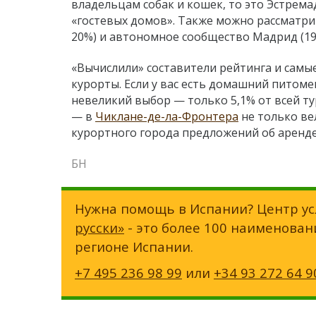
владельцам собак и кошек, то это Эстрем
«гостевых домов». Также можно рассматрив
20%) и автономное сообщество Мадрид (19
«Вычислили» составители рейтинга и сам
курорты. Если у вас есть домашний питоме
невеликий выбор
—
только 5,1% от всей 
— в
Чиклане-де-ла-Фронтера
не только ве
курортного города предложений об аренд
БН
Нужна помощь в Испании? Центр ус
русски»
- это более 100 наименован
регионе Испании.
+7 495 236 98 99
или
+34 93 272 64 9