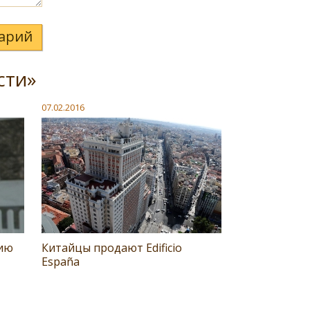
арий
сти»
07.02.2016
зию
Китайцы продают Edificio
España