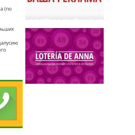
а (по
еньших
далусию
ого