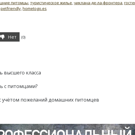
шние питомцы
,
туристическое жилье
,
чиклана-де-ла-фронтера
,
гост
,
petfriendly
,
hometogo.es
Нет
(
0
)
ь высшего класса
ть с питомцами?
 с учётом пожеланий домашних питомцев