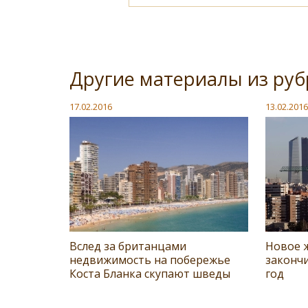
Другие материалы из ру
17.02.2016
13.02.2016
Вслед за британцами
Новое 
недвижимость на побережье
закончи
Коста Бланка скупают шведы
год