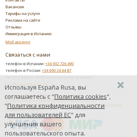
Вакансии
Тарифы на услуги
Реклама на сайте
Отзывы
Иммиграция в Испанию
Мой аккаунт
Связаться с нами
телефон в Испании:
+34 932 726 490
телефон в России:
+34 690 24 64 87
ПН-ПТ с 9:00 по 19:00 по испанскому времени.
info@espanarusa.com
Используя España Rusa, вы
соглашаетесь с "
Политика cookies
",
Соглашение пользователя
Политика cookies
Политика конфиденциальности для пользователей ЕС
"
Политика конфиденциальности
Как Google обрабатывает информацию о пользователях, получаемую
от наших партнеров
для пользователей ЕС
" для
Copyright ©2007-2026 Espana Rusa
улучшения вашего
пользовательского опыта.