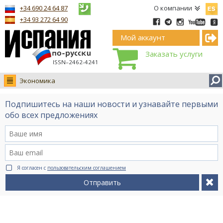
Españ
+34 690 24 64 87
О компании
+34 93 272 64 90
Мой аккаунт
Заказать услуги
ISSN–2462-4241
Экономика
Новости
Подпишитесь на наши новости и узнавайте первыми
Интервью
обо всех предложениях
Фото
Видео Ruso.TV
BCN life
Я согласен с
пользовательским соглашением
Сервис на немецком
Отправить