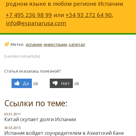
родном языке в любом регионе Испании.
+7 495 236 98 99
или
+34 93 272 64 90
,
info@espanarusa.com
Метки:
испания
,
инвестиции
,
капитал
[senderrorinarticle]
Статья оказалась полезной?
Да
Нет
(
0
)
(
0
)
Ссылки по теме:
03.01.2011
Китай скупает долги Испании
30.03.2015
Испания войдет соучредителем в Азиатский банк