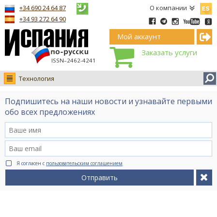
Españ
+34 690 24 64 87
О компании
+34 93 272 64 90
Мой аккаунт
Заказать услуги
ISSN–2462-4241
Технология
Новости
Подпишитесь на наши новости и узнавайте первыми
Интервью
обо всех предложениях
Фото
Видео Ruso.TV
BCN life
Я согласен с
пользовательским соглашением
Сервис на немецком
Отправить