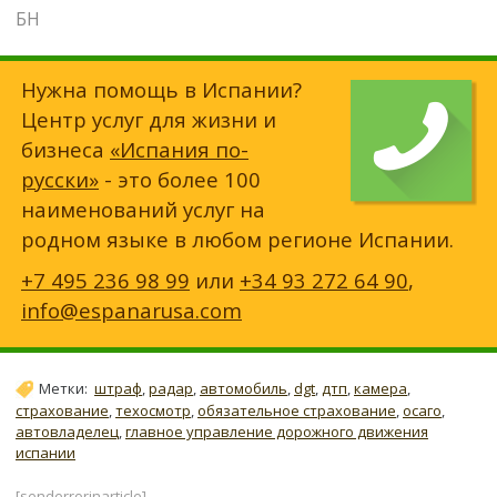
БН
Нужна помощь в Испании?
Центр услуг для жизни и
бизнеса
«Испания по-
русски»
- это более 100
наименований услуг на
родном языке в любом регионе Испании.
+7 495 236 98 99
или
+34 93 272 64 90
,
info@espanarusa.com
Метки:
штраф
,
радар
,
автомобиль
,
dgt
,
дтп
,
камера
,
страхование
,
техосмотр
,
обязательное страхование
,
осаго
,
автовладелец
,
главное управление дорожного движения
испании
[senderrorinarticle]