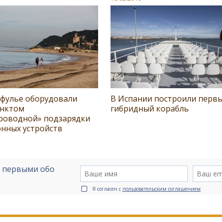
афулье оборудовали
В Испании построили перв
унктом
гибридный корабль
роводной» подзарядки
онных устройств
е первыми обо
Я согласен с
пользовательским соглашением