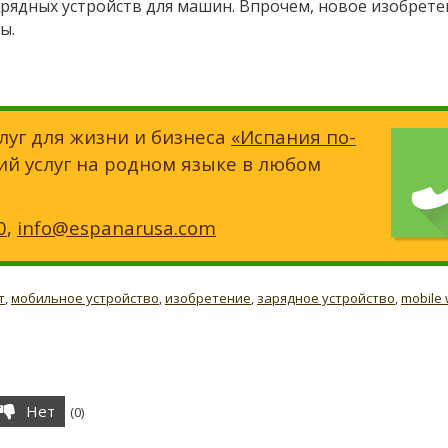
арядных устройств для машин. Впрочем, новое изобрете
ы.
луг для жизни и бизнеса
«Испания по-
ий услуг на родном языке в любом
0
,
info@espanarusa.com
т
,
мобильное устройство
,
изобретение
,
зарядное устройство
,
mobile 
Нет
(
0
)