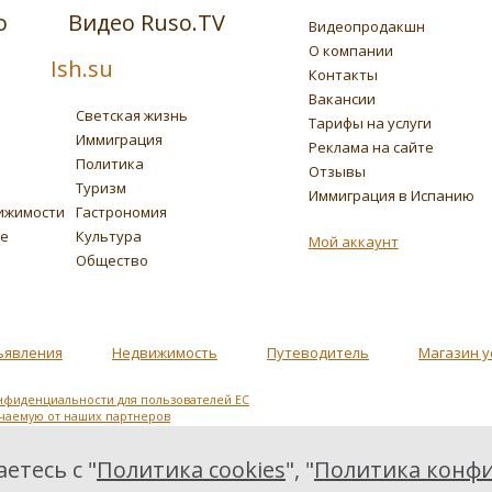
о
Видео Ruso.TV
Видеопродакшн
О компании
Ish.su
Контакты
Вакансии
Светская жизнь
Тарифы на услуги
Иммиграция
Реклама на сайте
Политика
Отзывы
Туризм
Иммиграция в Испанию
ижимости
Гастрономия
ье
Культура
Мой аккаунт
Общество
ъявления
Недвижимость
Путеводитель
Магазин у
нфиденциальности для пользователей ЕС
учаемую от наших партнеров
етесь с "
Политика cookies
", "
Политика конфи