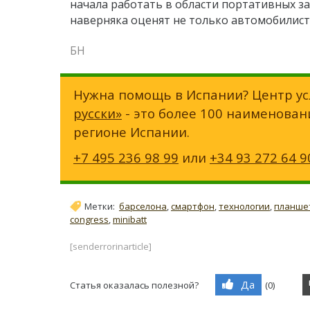
начала работать в области портативных з
наверняка оценят не только автомобилист
БН
Нужна помощь в Испании? Центр ус
русски»
- это более 100 наименован
регионе Испании.
+7 495 236 98 99
или
+34 93 272 64 9
Метки:
барселона
,
смартфон
,
технологии
,
планше
congress
,
minibatt
[senderrorinarticle]
Да
Статья оказалась полезной?
(
0
)