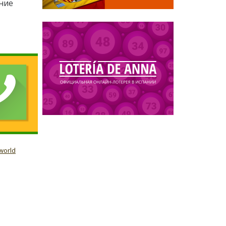
ние
world