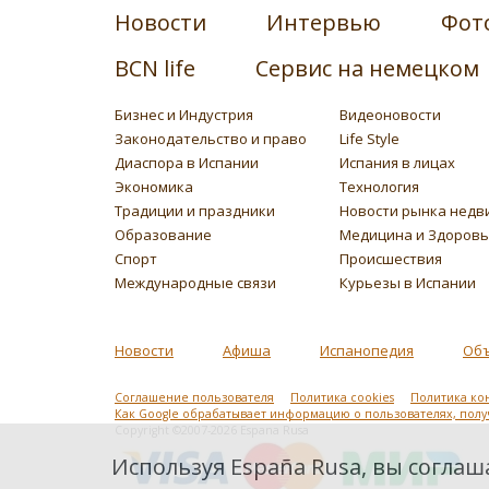
Новости
Интервью
Фот
BCN life
Сервис на немецком
Бизнес и Индустрия
Видеоновости
Законодательство и право
Life Style
Диаспора в Испании
Испания в лицах
Экономика
Технология
Традиции и праздники
Новости рынка недв
Образование
Медицина и Здоров
Спорт
Происшествия
Международные связи
Курьезы в Испании
Новости
Афиша
Испанопедия
Об
Соглашение пользователя
Политика cookies
Политика ко
Как Google обрабатывает информацию о пользователях, пол
Copyright ©2007-2026 Espana Rusa
Используя España Rusa, вы соглаша