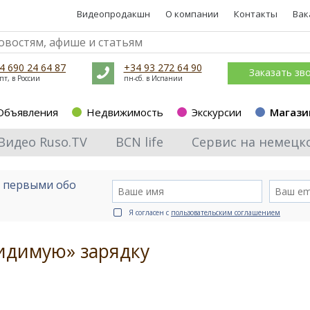
Видеопродакшн
О компании
Контакты
Вак
4 690 24 64 87
+34 93 272 64 90
Заказать зв
пт, в России
пн-сб. в Испании
Объявления
Недвижимость
Экскурсии
Магази
Видео Ruso.TV
BCN life
Сервис на немецк
е первыми обо
Я согласен с
пользовательским соглашением
идимую» зарядку