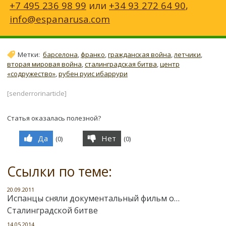
+7 495 236 98 99
или
+34 93 272 64 90
,
info@espanarusa.com
Метки:
барселона
,
франко
,
гражданская война
,
летчики
,
вторая мировая война
,
сталинградская битва
,
центр
«содружество»
,
рубен руис ибаррури
[senderrorinarticle]
Статья оказалась полезной?
Да
Нет
(
0
)
(
0
)
Ссылки по теме:
20.09.2011
Испанцы сняли документальный фильм о…
Сталинградской битве
14.05.2014