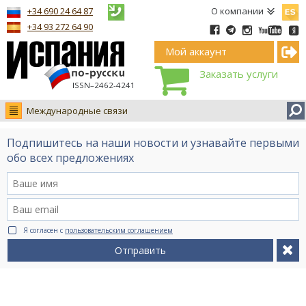
Españ
+34 690 24 64 87
О компании
+34 93 272 64 90
Мой аккаунт
Заказать услуги
ISSN–2462-4241
Международные связи
Новости
Подпишитесь на наши новости и узнавайте первыми
Интервью
обо всех предложениях
Фото
Видео Ruso.TV
BCN life
Я согласен с
пользовательским соглашением
Сервис на немецком
Отправить