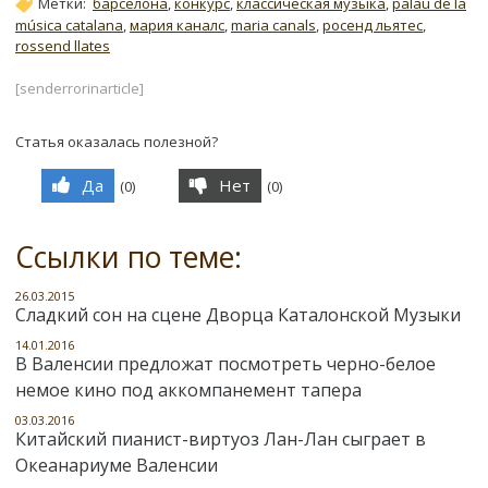
Метки:
барселона
,
конкурс
,
классическая музыка
,
palau de la
música catalana
,
мария каналс
,
maria canals
,
росенд льятес
,
rossend llates
[senderrorinarticle]
Статья оказалась полезной?
Да
Нет
(
0
)
(
0
)
Ссылки по теме:
26.03.2015
Сладкий сон на сцене Дворца Каталонской Музыки
14.01.2016
В Валенсии предложат посмотреть черно-белое
немое кино под аккомпанемент тапера
03.03.2016
Китайский пианист-виртуоз Лан-Лан сыграет в
Океанариуме Валенсии