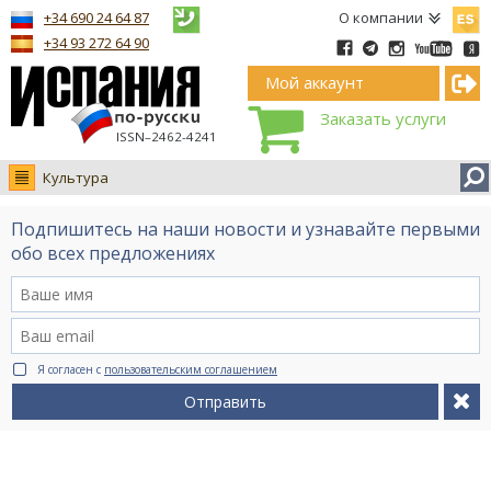
Españ
+34 690 24 64 87
О компании
+34 93 272 64 90
Мой аккаунт
Заказать услуги
ISSN–2462-4241
Культура
Новости
Подпишитесь на наши новости и узнавайте первыми
Интервью
обо всех предложениях
Фото
Видео Ruso.TV
BCN life
Я согласен с
пользовательским соглашением
Сервис на немецком
Отправить