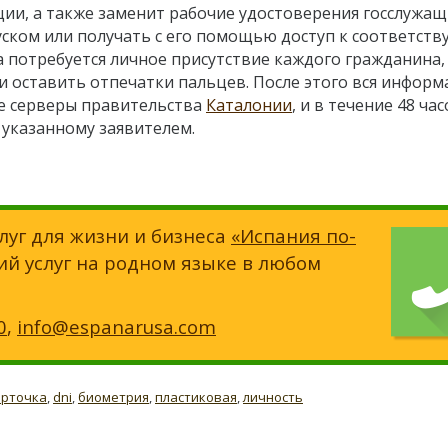
ции, а также заменит рабочие удостоверения госслужащ
уском или получать с его помощью доступ к соответст
а потребуется личное присутствие каждого гражданина,
и оставить отпечатки пальцев. После этого вся информ
е серверы правительства
Каталонии
, и в течение 48 ча
, указанному заявителем.
луг для жизни и бизнеса
«Испания по-
ий услуг на родном языке в любом
0
,
info@espanarusa.com
арточка
,
dni
,
биометрия
,
пластиковая
,
личность