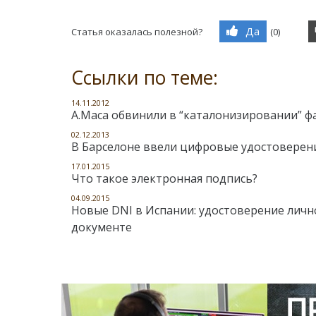
Да
Статья оказалась полезной?
(
0
)
Ссылки по теме:
14.11.2012
А.Маса обвинили в “каталонизировании” 
02.12.2013
В Барселоне ввели цифровые удостоверен
17.01.2015
Что такое электронная подпись?
04.09.2015
Новые DNI в Испании: удостоверение личн
документе