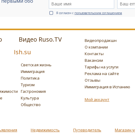
е первыми обо
Я согласен с
пользовательским соглашением
о
Видео Ruso.TV
Видеопродакшн
О компании
Ish.su
Контакты
Вакансии
Светская жизнь
Тарифы на услуги
Иммиграция
Реклама на сайте
Политика
Отзывы
Туризм
Иммиграция в Испанию
ижимости
Гастрономия
ье
Культура
Мой аккаунт
Общество
ъявления
Недвижимость
Путеводитель
Магазин у