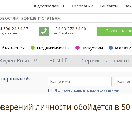
Видеопродакшн
О компании
Контакты
Вак
4 690 24 64 87
+34 93 272 64 90
Заказать зв
пт, в России
пн-сб. в Испании
Объявления
Недвижимость
Экскурсии
Магази
Видео Ruso.TV
BCN life
Сервис на немецк
е первыми обо
Я согласен с
пользовательским соглашением
оверений личности обойдется в 50