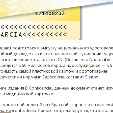
рицают подготовку к выпуску национального удостовер
робный доклад о его изготовлении и обслуживании суще
о изготовление каталонских DNI (Documento Nacional de
обойдется в 50 миллионов евро, а их
обслуживание
— в 5
тоимость самой пластиковой карточки с фотографией,
трическими нормами Евросоюза, составит 5 евро.
ие издания El Confidencial, данный документ станет ис
о и медицинской карточки.
 магнитной полосой на обратной стороне, а на лицево
логии
«
contactless
».
Кроме того, планируется, что катало