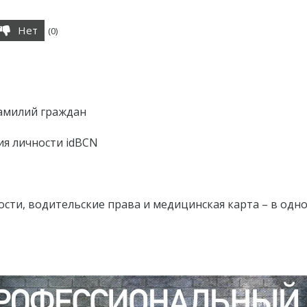
Нет
(
0
)
фамилий граждан
ия личности idBCN
ости, водительские права и медицинская карта – в одн