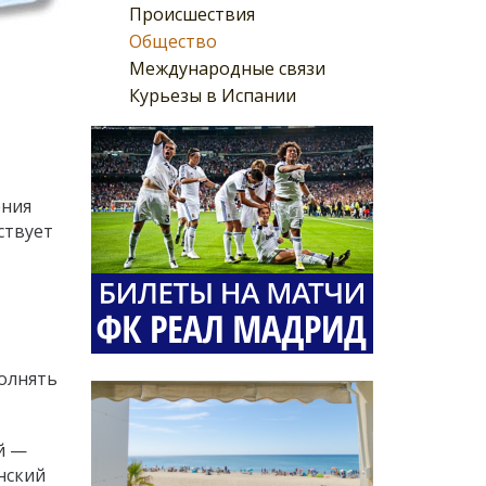
Происшествия
Общество
Международные связи
Курьезы в Испании
ения
ствует
полнять
й —
нский