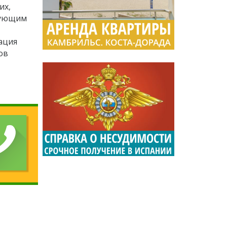
их,
вующим
ация
сов