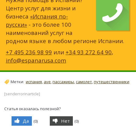
Центр услуг для жизни и
бизнеса
«Испания по-
русски»
- это более 100
наименований услуг на
родном языке в любом регионе Испании.
+7 495 236 98 99
или
+34 93 272 64 90
,
info@espanarusa.com
Метки:
испания
,
ave
,
пассажиры
,
самолет
,
путешественники
[senderrorinarticle]
Статья оказалась полезной?
Да
Нет
(
0
)
(
0
)