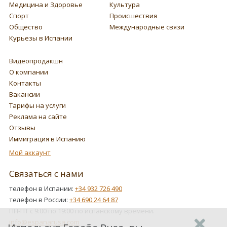
Медицина и Здоровье
Культура
Спорт
Происшествия
Общество
Международные связи
Курьезы в Испании
Видеопродакшн
О компании
Контакты
Вакансии
Тарифы на услуги
Реклама на сайте
Отзывы
Иммиграция в Испанию
Мой аккаунт
Связаться с нами
телефон в Испании:
+34 932 726 490
телефон в России:
+34 690 24 64 87
ПН-ПТ с 9:00 по 19:00 по испанскому времени.
info@espanarusa.com