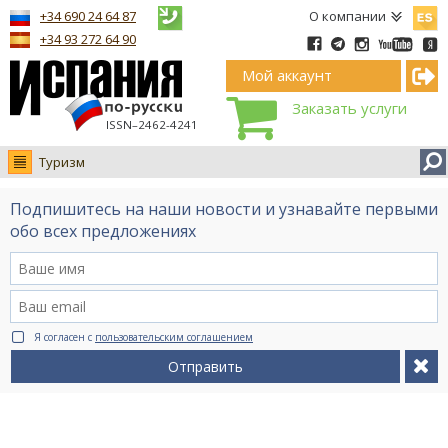
Españ
+34 690 24 64 87
О компании
+34 93 272 64 90
Мой аккаунт
Заказать услуги
ISSN–2462-4241
Туризм
Новости
Подпишитесь на наши новости и узнавайте первыми
Интервью
обо всех предложениях
Фото
Видео Ruso.TV
BCN life
Я согласен с
пользовательским соглашением
Сервис на немецком
Отправить