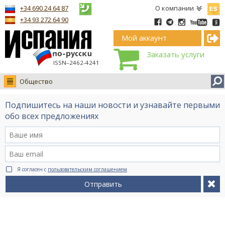
Españ
+34 690 24 64 87
О компании
+34 93 272 64 90
Мой аккаунт
Заказать услуги
ISSN–2462-4241
Общество
Новости
Подпишитесь на наши новости и узнавайте первыми
Интервью
обо всех предложениях
Фото
Видео Ruso.TV
BCN life
Я согласен с
пользовательским соглашением
Сервис на немецком
Отправить