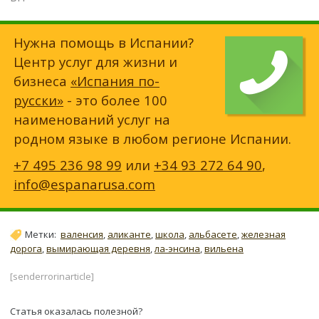
Нужна помощь в Испании?
Центр услуг для жизни и
бизнеса
«Испания по-
русски»
- это более 100
наименований услуг на
родном языке в любом регионе Испании.
+7 495 236 98 99
или
+34 93 272 64 90
,
info@espanarusa.com
Метки:
валенсия
,
аликанте
,
школа
,
альбасете
,
железная
дорога
,
вымирающая деревня
,
ла-энсина
,
вильена
[senderrorinarticle]
Статья оказалась полезной?