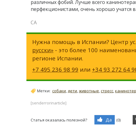
различных фобий. Лучше всего канинотерап
перфекционистами, очень хорошо учатся в
СА
Нужна помощь в Испании? Центр ус
русски»
- это более 100 наименован
регионе Испании.
+7 495 236 98 99
или
+34 93 272 64 9
Метки:
собаки
,
дети
,
животные
,
стресс
,
каниноте
[senderrorinarticle]
Да
Статья оказалась полезной?
(
0
)