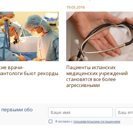
19.03.2016
кие врачи-
Пациенты испанских
лантологи бьют рекорды
медицинских учреждений
становятся все более
агрессивными
е первыми обо
Я согласен с
пользовательским соглашением