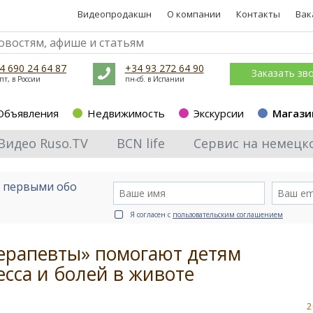
Видеопродакшн
О компании
Контакты
Вак
4 690 24 64 87
+34 93 272 64 90
Заказать зв
пт, в России
пн-сб. в Испании
Объявления
Недвижимость
Экскурсии
Магази
Видео Ruso.TV
BCN life
Сервис на немецк
е первыми обо
Я согласен с
пользовательским соглашением
ерапевты» помогают детям
есса и болей в животе
2