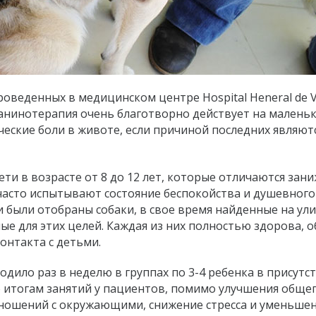
оведенных в медицинском центре Hospital Heneral de Vi
 канинотерапия очень благотворно действует на малень
ские боли в животе, если причиной последних являют
ети в возрасте от 8 до 12 лет, которые отличаются зан
часто испытывают состояние беспокойства и душевного
 были отобраны собаки, в свое время найденные на ули
е для этих целей. Каждая из них полностью здорова, о
онтакта с детьми.
дило раз в неделю в группах по 3-4 ребенка в присутс
 итогам занятий у пациентов, помимо улучшения обще
тношений с окружающими, снижение стресса и уменьше