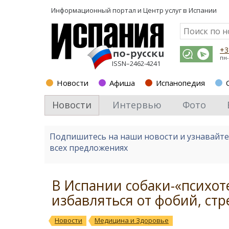
Информационный портал и
Центр услуг в Испании
+3
пн-
ISSN–2462-4241
Новости
Афиша
Испанопедия
Новости
Интервью
Фото
Подпишитесь на наши новости и узнавайт
всех предложениях
В Испании собаки-«психот
избавляться от фобий, стр
Новости
Медицина и Здоровье