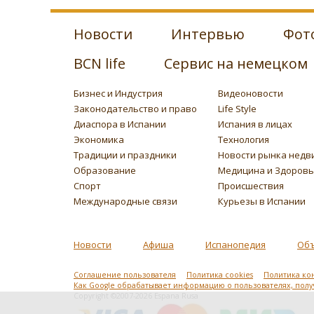
Новости
Интервью
Фот
BCN life
Сервис на немецком
Бизнес и Индустрия
Видеоновости
Законодательство и право
Life Style
Диаспора в Испании
Испания в лицах
Экономика
Технология
Традиции и праздники
Новости рынка недв
Образование
Медицина и Здоров
Спорт
Происшествия
Международные связи
Курьезы в Испании
Новости
Афиша
Испанопедия
Об
Соглашение пользователя
Политика cookies
Политика ко
Как Google обрабатывает информацию о пользователях, пол
Copyright ©2007-2026 Espana Rusa