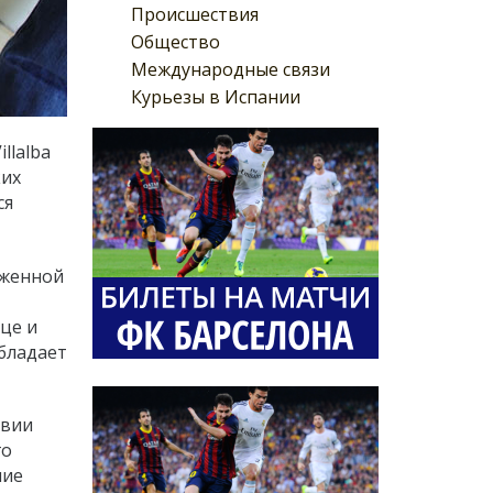
Происшествия
Общество
Международные связи
Курьезы в Испании
llalba
ких
ся
иженной
це и
бладает
твии
го
ние