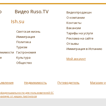
о
Видео Ruso.TV
Видеопродакшн
О компании
Ish.su
Контакты
Вакансии
Светская жизнь
Тарифы на услуги
Иммиграция
Реклама на сайте
Политика
Отзывы
Туризм
Иммиграция в Испанию
ижимости
Гастрономия
ье
Культура
Мой аккаунт
Общество
ъявления
Недвижимость
Путеводитель
Магазин у
нфиденциальности для пользователей ЕС
учаемую от наших партнеров