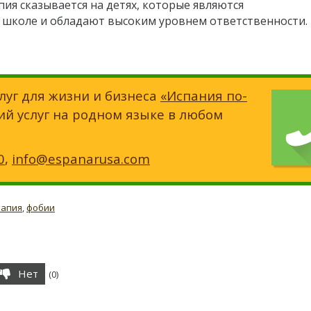
ия сказывается на детях, которые являются
 школе и обладают высоким уровнем ответственности.
луг для жизни и бизнеса
«Испания по-
ий услуг на родном языке в любом
0
,
info@espanarusa.com
рапия
,
фобии
Нет
(
0
)