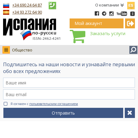
Españ
+34 690 24 64 87
О компании
+34 93 272 64 90
Мой аккаунт
Заказать услуги
ISSN–2462-4241
Общество
Новости
Подпишитесь на наши новости и узнавайте первыми
Интервью
обо всех предложениях
Фото
Видео Ruso.TV
BCN life
Я согласен с
пользовательским соглашением
Сервис на немецком
Отправить