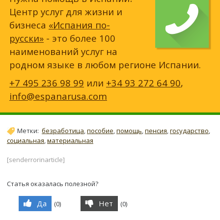
Центр услуг для жизни и
бизнеса
«Испания по-
русски»
- это более 100
наименований услуг на
родном языке в любом регионе Испании.
+7 495 236 98 99
или
+34 93 272 64 90
,
info@espanarusa.com
Метки:
безработица
,
пособие
,
помощь
,
пенсия
,
государство
,
социальная
,
материальная
[senderrorinarticle]
Статья оказалась полезной?
Да
Нет
(
0
)
(
0
)